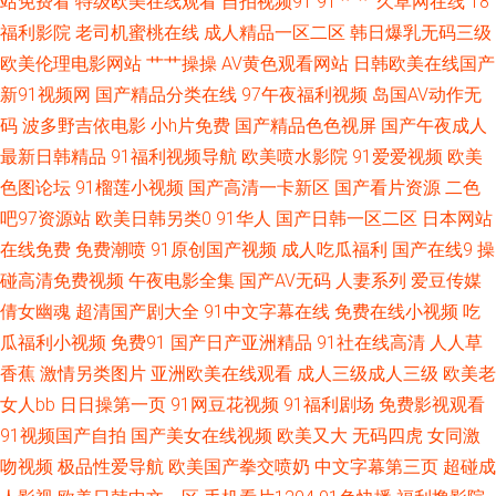
站免费看
特级欧美在线观看
自拍视频91
91艹艹
久草网在线
18
福利影院
老司机蜜桃在线
成人精品一区二区
韩日爆乳无码三级
国产极品视频久久 97色团精华液 亚洲精品无码一区 欧美另类TV 国产素人不
欧美伦理电影网站
艹艹操操
AV黄色观看网站
日韩欧美在线国产
新91视频网
国产精品分类在线
97午夜福利视频
岛国AV动作无
卡 AV国产 亚洲另类五月天 日韩小电影院1区 美女涩涩网站 国产妞干网 97夜
码
波多野吉依电影
小h片免费
国产精品色色视屏
国产午夜成人
最新日韩精品
91福利视频导航
欧美喷水影院
91爱爱视频
欧美
夜夜 午夜福利健美 欧美日韩国产成人 黄色天天干 俺去也激情五月 91传媒色
色图论坛
91榴莲小视频
国产高清一卡新区
国产看片资源
二色
吧97资源站
欧美日韩另类0
91华人
国产日韩一区二区
日本网站
网站 日韩有码三级 另类激情影院 国产65页 91在线观看 亚州色图20p 青青操
在线免费
免费潮喷
91原创国产视频
成人吃瓜福利
国产在线9
操
网站 黑丝变态人妖 操人妻11234 18岁已成人看片 午夜AV性 欧美色色资源站
碰高清免费视频
午夜电影全集
国产AV无码
人妻系列
爱豆传媒
倩女幽魂
超清国产剧大全
91中文字幕在线
免费在线小视频
吃
韩国日逼无码 超碰福利社 91成人观看 三级黄色白丝网站 美女午夜影院 国产
瓜福利小视频
免费91
国产日产亚洲精品
91社在线高清
人人草
香蕉
激情另类图片
亚洲欧美在线观看
成人三级成人三级
欧美老
国语对白 99超碰碰碰碰碰 亚洲午夜剧场 日本少妇天堂 久久一品熟妇 国产91
女人bb
日日操第一页
91网豆花视频
91福利剧场
免费影视观看
91视频国产自拍
国产美女在线视频
欧美又大
无码四虎
女同激
在 AV一区二区AV 综合精品系列 日韩日逼网 老司机日日夜夜 国产精品肏屄电
吻视频
极品性爱导航
欧美国产拳交喷奶
中文字幕第三页
超碰成
影 超碰69 91啦国产剧情 探花精品系列 欧美性爱天天影院 黄色香蕉视频 91