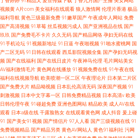
丁香婷婷
91精品又
爱豆传媒下载
丁香九月国产主播
美女网站
视频黄
A片com
美女福利在线观看
狼人激情网
伦理片香港
极品
福利导航
黄色三级最新免费
91嫩草国产
午夜成年人网站
免费
国产高清视频
91草莓
丝瓜视频污成人
国产亚洲视品在线
国产
玖玖
国产免费毛不卡片
久久无码
国产精品网络
孕妇无码在线
91手机论坛
91视频新地址
91日逼
午夜啪视频
91啪水蜜桃网
国
产二区无码
91日韩在线观看
西瓜影院视频全集
国产孕妇无码视
频
国产在线福利
国产在线日皮片
午夜神马伦理
毛片网站美女
AV福利激情毛片
黄色网在线播放
91视频免费在线
91午夜在线
福利在线视频导航
欧美喷潮一区二区
午夜理论片
日本第二片区
国产免费大片
精品呦视频
日本乱伦高清无码
深夜国产视频
91
刺激视频
日本中文字幕一区
日韩免费精品视频
日本高清v
欧美
日韩伦理午夜
91碰超免费
亚洲色图网站
精品欧美
成人AV在线
观看
日本a级在线
干露脸熟女
在线观看黄色网
成人抖音
爰上碰
91
国产美女91视频
国产情侣片
97人人看
国产三级视频在线
91
免费视频精品
国产精品另类
黄色AV网站人
黄色91福利社
污网