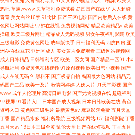
夜福利亚洲
人兽福利导航
91叉叉操小骚逼
成人18视频
欧美大
鸡吧
草逼wwww
久草福利免费试看
岛国国产在线
91人人超碰
青青
美女白丝18禁
91肏比
国产三区电影
国产内射后入在线
黄
色网址网站网址
97超在线视
免费视频网站
精品欧美精品v
欧美
操碰
欧美二级片网址
精品成人无码视频
男女午夜福利影院
欧美
三级电影
免费黄色网址
成年版快手
日韩福利无码
四虎四房
亚
洲AV在线豆花
亚洲区成人
美女黄片免费观看
三级网站视频网
成人日韩精品
日韩福利专区
欧美二区女同
国产精品一区91
小x
导航福利
免费黄色在线视频
91原创视频
欧美日韩小视频
国产
成人在线无码
91黑料不
国产极品自拍
岛国最大色网站
精品无
码国产二品
欧美一及片
激情网婷婷
人妖大片
91天堂影视
国产
www
成年人伦理片
高清日韩电影
国产尤物视频在线
超碰福利
97视屏
91看片入口
日本国产成人视频
日本日韩欧美在线
黄色
资料入口
黄色网三级毛片
最新黄色av
麻豆影院免费
五月天堂
丁香
国产精品水多
福利所导航
三级视频网站J
51福利影院
丁香
五月天av
18日本三级全黄
乱伦天堂
国产在线短视频
丁香五月