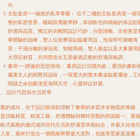
分。
主臥套房——極致的私享尊榮：
位于二樓的主臥套房是一個
整的私密世界。睡眠區寬敞寧靜，床頭軟包與精細的床品彰
舒適與品質。獨立的衣帽間設計巧妙，分類清晰。主衛更是
華體驗的巔峰，雙人位按摩浴缸臨窗而設，泡澡時可俯瞰海
景；干濕分離的淋浴房、智能馬桶、雙人臺盆以及大量運用
大理石材質，共同營造出五星級酒店般的舒適與格調。
書房——靜謐的思想領地：
書房設計沉穩內斂，通頂的書柜
藏著主人的閱歷與品味，一張寬大的實木書桌臨窗擺放，工
閱讀之余抬眼便是海闊天空，心靈得以舒展。
、 設計巧思與生活哲學
本案的成功，在于設計師深刻理解了奢華的本質并非物質的堆砌
而是頂級材質、精湛工藝、舒適體驗與獨特景觀的和諧統一。通
將歐式風格的儀式感與現代生活的舒適需求相結合，并最大化地
景入室，最終打造出一個既能舉辦盛大派對，也能享受家庭溫馨