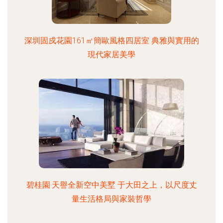
深圳固戍花園161㎡簡歐風格四居室 典雅與實用的
現代家居美學
碧桂園·天譽全新空中美墅 于大田之上，以尺度丈
量生活格局與家裝哲學