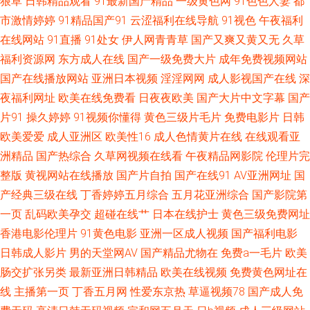
狠草
日韩精品观看
91最新国产精品
一级黄色网
91色色人妻
都
站 老湿影院香蕉 国产色资源 超碰人人青青55 91熊猫视频 伊人91在线观看
市激情婷婷
91精品国产91
云涩福利在线导航
91视色
午夜福利
日韩欧美国产17 欧美呦呦啊啊啊 玖玖男人资源站 精品久久入 国产无人区大
在线网站
91直播
91处女
伊人网青青草
国产又爽又黄又无
久草
福利资源网
东方成人在线
国产一级免费大片
成年免费视频网站
片 岛国AV搬运工 A级网站 97无码超碰 91免费观看视频 伊人青青香蕉 四虎
国产在线播放网站
亚洲日本视频
淫淫网网
成人影视国产在线
深
夜福利网址
欧美在线免费看
日夜夜欧美
国产大片中文字幕
国产
午夜福利视频 日本黄页免费 欧美少女性性交 美女夜色黄 激情午夜一区 国产
片91
操久婷婷
91视频你懂得
黄色三级片毛片
免费电影片
日韩
欧美爱爱
成人亚洲区
欧美性16
成人色情黄片在线
在线观看亚
成人伊人 成人大香蕉视频 www美女AV 97精品色情 91不用下载观看 亚洲另
洲精品
国产热综合
久草网视频在线看
午夜精品网影院
伦理片完
类激情小说 午夜久久电影 午夜成人骚蜜桃网 天天操屄网 日本丝袜足交 欧美
整版
黄视网站在线播放
国产片自拍
国产在线91
AV亚洲网址
国
产经典三级在线
丁香婷婷五月综合
五月花亚洲综合
国产影院第
性爱另类3 美女抠逼视频 激情小视频91 国产a成人 成人在哪看片 肏屄一区二
一页
乱码欧美孕交
超碰在线艹
日本在线护士
黄色三级免费网址
香港电影伦理片
91黄色电影
亚洲一区成人视频
国产福利电影
区三 www黄色网址 97欧美 中文字幕久久精品 亚洲三级片另类 婷婷激情综
日韩成人影片
男的天堂网AV
国产精品尤物在
免费a一毛片
欧美
肠交扩张另类
最新亚洲日韩精品
欧美在线视频
免费黄色网址在
合网 超碰网址 精东A片 久草国产福利视频 欧美专区精品色 亚洲免费成人电
线
主播第一页
丁香五月网
性爱东京热
草逼视频78
国产成人免