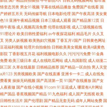
影院
国产精品自拍偷拍
牛牛影院A片
日韩无码视频网站
都市激
情变态另类
男女91视频
字幕在线精品播放
免费国产在线看
国
产婷婷五月天
无码传媒导航
日本电影伦理
国产午夜高清
美女黄
色18
亚洲午夜精品视频
日本三级成人观看
国产精品第12页
日
韩午夜场
成人视频高清免费
伦理在线影视
成人三级视频在线
91理论片
欧美日韩性爱福利
av午夜探花福利
精品毛片
久久叉
叉
另类人妖视频
欧美熟妇穴视频
丁香五月V国产
日韩黄色网址
豆花福利视频
轮理片自拍偷拍
日韩欧美美女视频
欧美A级黄色
影院
丁香影视五月花
福利视频电影久久
污污污污免费
91金典
免费
欧美三级日本
成人在线吃瓜网站
成人岛国影院
成人动漫二
区三区
久草在线最新
日韩精品推荐
国产精品一区自拍
男人天堂
a片123
另类视频欧美
国产在线直播
亚洲卡一卡二
成人在线免
费看黄
操操无码视频
国产高清第一页
91国产在线播放
国产女
人夜夜做
国产在线小视频
91com
91豆花成人
哪里有A片网址
精产国品
香蕉视频国产精品
91九色福利
成人国产无线视
欧美
日韩性生活片
国产伦理剧
国产精品无套无码
成年人网站免费
国