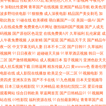
美午夜极品
性欧美ⅩⅩⅩⅩ乱
欧美色色六月天
91影视网
午夜伦不
卡
加勒比性爱网
青草国产在线视频
亚洲国产精品导航
欧美色淫
专区 久草福利在线视频 97操逼网 日本人操日本人 激情片在線 91深夜福利一
波多野结依电影
91狠狠撸
成人深夜电影
精品国产美女剃毛
加
勒比熟女
91碰在线
欧美裸模
萌白酱国产一区
美国一级AV
国产
区 日韩伦理在线观看 美女逼视频 豆花影院色 伊人大香啪啪 欧美成人影 东方
人在线成免费
免费黄色A片网址
微拍福利国产视频
国产人成无
码视频
国产原创区色花堂
在线免费黄A片
久草福利
乱伦家庭
成
成人AV在线 亚洲AV炮图 精品国产网站 91网在线看 五月天福利网 久久AV香
人午夜免费视频
人妖射精
国产屁屁
国产精品天干天
国产精品午
蕉 99福利导航微拍 网址导航免费看片 久草福利资源站 TS赵恩静 午夜秀场一
夜一区
中文字幕无码人妻
日本不卡二区
国产日韩91
久草福利
视频网
91日日夜夜91
超碰碰天天操
91草草酒店视频
韩日一区
区二区 久热精品8 波多野氏黄色39 午夜影院7763 老熟女自慰91 俺去也资原
二区
国产激情视频网站
成人视频日本
茄子视频污
亚洲色欲天天
成人丝瓜视频下载
日韩逼网
精东传媒入口
黄wwww色
香港伦理
香蕉网站在线 久久香港大香蕉 操逼福利导航 午夜福利视频1 老湿影院免费
电影在线
成人影院在线播放
欧美足交一区二区
91视频电影
另
类四虎
亚洲东京热
国产不卡在线
91九色视频
日本天堂视频导
白丝美女后入爆操 91黄色网入口站 日本不卡视频 国产区熟女 91视频专区 日
航
日本三级光棍影院
91大神精品
欧美怡红院院二区
爱豆传媒
观看网站
综合日韩欧美
草逼网首页
国产日韩精品91
91视频网
韩成人综合AⅤ 精品伊人久久伊人 99热婷婷 熟女激情网 精东影业蜜桃91 成
站在线
69性影院
福利资源在线
91自拍最新网址
青青草国产成
人电影AV 亚州综合色网 免费黄色影视 白丝白虎91中出 亚洲春色综合另类 男