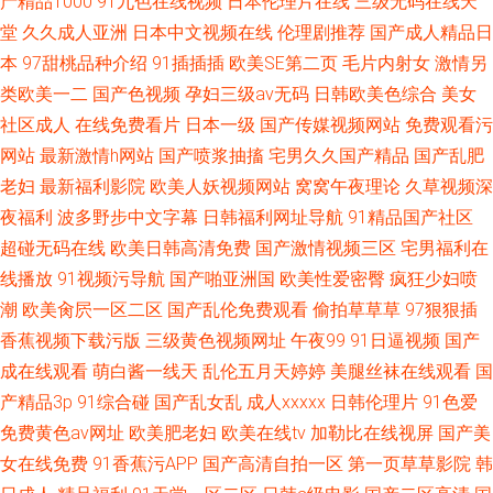
产精品1000
91九色在线视频
日本伦理片在线
三级无码在线天
堂
久久成人亚洲
日本中文视频在线
伦理剧推荐
国产成人精品日
本
97甜桃品种介绍
91插插插
欧美SE第二页
毛片内射女
激情另
类欧美一二
国产色视频
孕妇三级av无码
日韩欧美色综合
美女
社区成人
在线免费看片
日本一级
国产传媒视频网站
免费观看污
网站
最新激情h网站
国产喷浆抽搐
宅男久久国产精品
国产乱肥
老妇
最新福利影院
欧美人妖视频网站
窝窝午夜理论
久草视频深
夜福利
波多野步中文字幕
日韩福利网址导航
91精品国产社区
超碰无码在线
欧美日韩高清免费
国产激情视频三区
宅男福利在
线播放
91视频污导航
国产啪亚洲国
欧美性爱密臀
疯狂少妇喷
潮
欧美肏屄一区二区
国产乱伦免费观看
偷拍草草草
97狠狠插
香蕉视频下载污版
三级黄色视频网址
午夜99
91日逼视频
国产
成在线观看
萌白酱一线天
乱伦五月天婷婷
美腿丝袜在线观看
国
产精品3p
91综合碰
国产乱女乱
成人xxxxx
日韩伦理片
91色爱
免费黄色av网址
欧美肥老妇
欧美在线tv
加勒比在线视屏
国产美
女在线免费
91香蕉污APP
国产高清自拍一区
第一页草草影院
韩