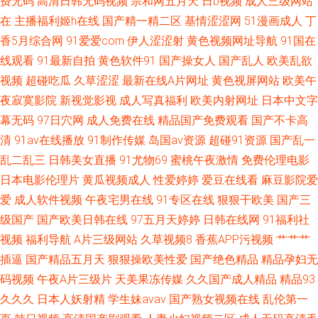
费无码
高清日韩无码视频
宗和网五月天
日b视频
成人三级网站
影 午夜免费大片
在
主播福利姬h在线
国产精一精二区
基情涩涩网
51漫画成人
丁
香5月综合网
91爱爱com
伊人涩涩射
黄色视频网址导航
91国在
线观看
91最新自拍
黄色软件91
国产操女人
国产乱人
欧美乱欲
视频
超碰吃瓜
久草涩涩
最新在线A片网址
黄色视屏网站
欧美午
夜寂寞影院
新视觉影视
成人写真福利
欧美内射网址
日本中文字
幕无码
97日穴网
成人免费在线
精品国产免费观看
国产不卡高
清
91av在线播放
91制作传媒
岛国av资源
超碰91资源
国产乱一
乱二乱三
日韩美女直播
91尤物69
蜜桃午夜激情
免费伦理电影
日本电影伦理片
黄瓜视频成人
性爱婷婷
爱豆在线看
麻豆影院爱
爱
成人软件视频
午夜宅男在线
91专区在线
狠狠干欧美
国产三
级国产
国产欧美日韩在线
97五月天婷婷
日韩在线网
91福利社
视频
福利导航
A片三级网站
久草视频8
香蕉APP污视频
艹艹艹
插逼
国产精品五月天
狠狠操欧美性爱
国产绝色精品
精品孕妇无
码视频
午夜A片三级片
天美果冻传媒
久久国产成人精品
精品93
久久久
日本人妖射精
学生妹avav
国产熟女视频在线
乱伦第一