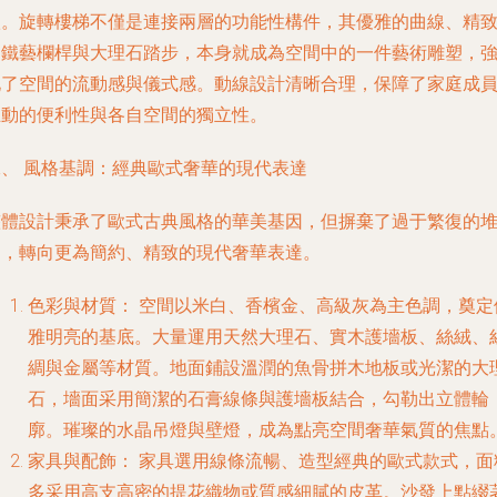
臥。旋轉樓梯不僅是連接兩層的功能性構件，其優雅的曲線、精
的鐵藝欄桿與大理石踏步，本身就成為空間中的一件藝術雕塑，
化了空間的流動感與儀式感。動線設計清晰合理，保障了家庭成
互動的便利性與各自空間的獨立性。
二、 風格基調：經典歐式奢華的現代表達
整體設計秉承了歐式古典風格的華美基因，但摒棄了過于繁復的
砌，轉向更為簡約、精致的現代奢華表達。
色彩與材質：
空間以米白、香檳金、高級灰為主色調，奠定
雅明亮的基底。大量運用天然大理石、實木護墻板、絲絨、
綢與金屬等材質。地面鋪設溫潤的魚骨拼木地板或光潔的大
石，墻面采用簡潔的石膏線條與護墻板結合，勾勒出立體輪
廓。璀璨的水晶吊燈與壁燈，成為點亮空間奢華氣質的焦點
家具與配飾：
家具選用線條流暢、造型經典的歐式款式，面
多采用高支高密的提花織物或質感細膩的皮革。沙發上點綴