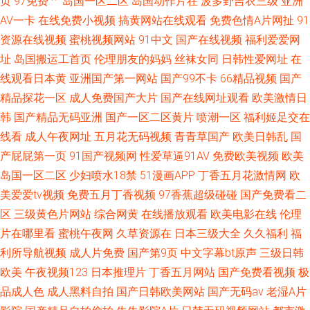
页
97免费艹
岛国一区二区
岛国动作片在
波多野吉衣三级
亚洲
AV一卡
在线免费小视频
搞黄网站在线观看
免费色情A片网扯
91
资源在线视频
蜜桃视频网站
91中文
国产在线视频
福利爱爱网
址
岛国搬运工首页
伦理朋友的妈妈
丝袜女同
日韩性爱网址
在
线观看日本黄
亚洲国产第一网站
国产99不卡
66精品视频
国产
精品探花一区
成人免费国产大片
国产在线网址观看
欧美激情日
韩
国产精品无码亚洲
国产一区二区黄片
喷潮一区
福利姬足交在
线看
成人午夜网址
五月花无码视频
青青草国产
欧美日韩乱
国
产屁屁第一页
91国产视频网
性爱草逼91AV
免费欧美视频
欧美
岛国一区二区
少妇喷水18禁
51漫画APP
丁香五月花激情网
欧
美爱爱tv视频
免费五月丁香视频
97香蕉超级碰碰
国产免费看二
区
三级黄色片网站
综合网黄
在线播放观看
欧美电影在线
伦理
片在哪里看
蜜桃午夜网
久草资源在
日本三级大全
久久福利
福
利所导航视频
成人片免费
国产第9页
中文字幕bt原声
三级日韩
欧美
午夜视频123
日本推理片
丁香五月网站
国产免费看视频
极
品成人色
成人黑料自拍
国产日韩欧美网站
国产无码av
老湿A片