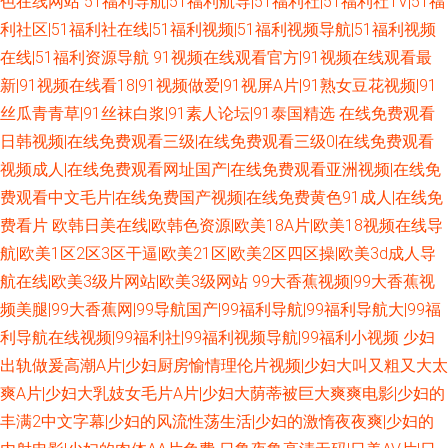
色在线网站
51福利导航|51福利航导|51福利社|51福利社TV|51福
利社区|51福利社在线|51福利视频|51福利视频导航|51福利视频
在线|51福利资源导航
91视频在线观看官方|91视频在线观看最
新|91视频在线看18|91视频做爱|91视屏A片|91熟女豆花视频|91
丝瓜青青草|91丝袜白浆|91素人论坛|91泰国精选
在线免费观看
日韩视频|在线免费观看三级|在线免费观看三级0|在线免费观看
视频成人|在线免费观看网址国产|在线免费观看亚洲视频|在线免
费观看中文毛片|在线免费国产视频|在线免费黄色91成人|在线免
费看片
欧韩日美在线|欧韩色资源|欧美18A片|欧美18视频在线导
航|欧美1区2区3区干逼|欧美21区|欧美2区四区操|欧美3d成人导
航在线|欧美3级片网站|欧美3级网站
99大香蕉视频|99大香蕉视
频美腿|99大香蕉网|99导航国产|99福利导航|99福利导航大|99福
利导航在线视频|99福利社|99福利视频导航|99福利小视频
少妇
出轨做爰高潮A片|少妇厨房愉情理伦片视频|少妇大叫又粗又大太
爽A片|少妇大乳妓女毛片A片|少妇大荫蒂被巨大爽爽电影|少妇的
丰满2中文字幕|少妇的风流性荡生活|少妇的激惰夜夜爽|少妇的