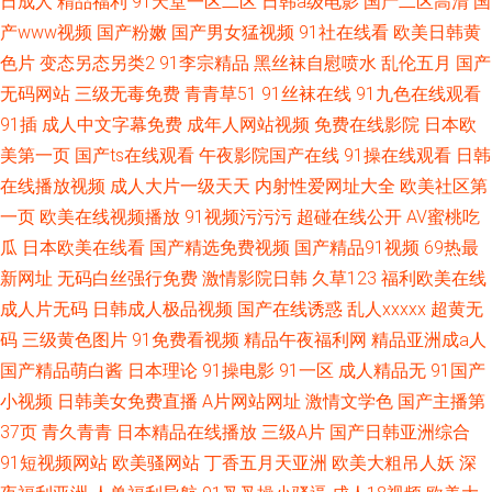
日成人
精品福利
91天堂一区二区
日韩a级电影
国产二区高清
国
产www视频
国产粉嫩
国产男女猛视频
91社在线看
欧美日韩黄
色片
变态另态另类2
91李宗精品
黑丝袜自慰喷水
乱伦五月
国产
无码网站
三级无毒免费
青青草51
91丝袜在线
91九色在线观看
91插
成人中文字幕免费
成年人网站视频
免费在线影院
日本欧
美第一页
国产ts在线观看
午夜影院国产在线
91操在线观看
日韩
在线播放视频
成人大片一级天天
内射性爱网址大全
欧美社区第
一页
欧美在线视频播放
91视频污污污
超碰在线公开
AV蜜桃吃
瓜
日本欧美在线看
国产精选免费视频
国产精品91视频
69热最
新网址
无码白丝强行免费
激情影院日韩
久草123
福利欧美在线
成人片无码
日韩成人极品视频
国产在线诱惑
乱人xxxxx
超黄无
码
三级黄色图片
91免费看视频
精品午夜福利网
精品亚洲成a人
国产精品萌白酱
日本理论
91操电影
91一区
成人精品无
91国产
小视频
日韩美女免费直播
A片网站网址
激情文学色
国产主播第
37页
青久青青
日本精品在线播放
三级A片
国产日韩亚洲综合
91短视频网站
欧美骚网站
丁香五月天亚洲
欧美大粗吊人妖
深