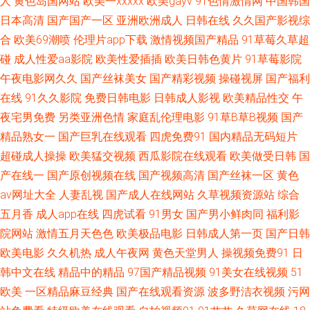
人
黄色岛国网站
欧美一xxxxx
欧美gayv
91色情激情网
中国韩国
日本高清
国产国产一区
亚洲欧洲成人
日韩在线
久久国产影视综
人色网 成人电影青青草 伊人综合影院AV 91视频首页蝌蚪 成人片网址 欧美操
合
欧美69潮喷
伦理片app下载
激情视频国产精品
91草莓久草超
碰
成人性爱aa影院
欧美性爱插插
欧美日韩色黄片
91草莓影院
B视频 狠狠日天天 97超碰在线资源 无码欧美另类 女同h片网站 福利视频在
午夜电影网久久
国产丝袜美女
国产精彩视频
操碰视屏
国产福利
在线
91久久影院
免费日韩电影
日韩成人影视
欧美精品性交
午
线导航 91电影免费看 日韩福利导航 久久福利合集 超碰97A片 影音先锋91看
夜宅男免费
另类亚洲色情
家庭乱伦理电影
91草B草B视频
国产
片 人人操网 海角社区91人妻 97伊人网 午夜无码 欧美传媒91 岛国偷拍色图
精品熟女一
国产巨乳在线观看
四虎免费91
国内精品无码短片
超碰成人操操
欧美猛交视频
西瓜影院在线观看
欧美做受日韩
国
91初夜 天天天肏 美女被插网站 成人午夜精品 宅男爆菊精品在线 日本不卡成
产在线一
国产原创视频在线
国产视频高清
国产丝袜一区
黄色
av网址大全
人妻乱视
国产成人在线网站
久草视频资源站
综合
人 激情六月天色综合 www日韩欧美 香蕉视频污 欧美熟妇bbw 黄色国产大全
五月香
成人app在线
四虎试看
91男女
国产男小鲜肉同
福利影
院网站
激情五月天色色
欧美极品电影
日韩成人第一页
国产日韩
AV白丝 午夜视频入口 男人和女人操国产 福利视频在线导航 91呦呦在线观看
欧美电影
久久机热
成人午夜网
黄色天堂男人
操视频免费91
日
韩中文在线
精品中的精品
97国产精品视频
91美女在线视频
51
午夜性福 欧美地址一二三 国产成人传媒熟 91社在线观看 丝袜熟女中文字幕
欧美
一区精品麻豆经典
国产在线观看资源
波多野洁衣视频
污网
蜜臀综合91色 岛国片在线播放 97人人在线 午夜另类成人AV 欧美人妻导航