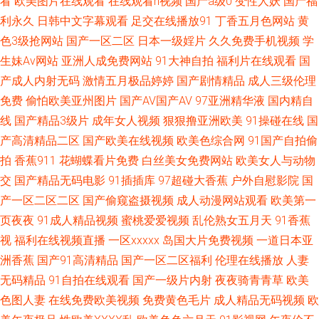
看
欧美图片在线观看
在线观看h视频
国产a级0
变性人妖
国产福
利永久
日韩中文字幕观看
足交在线播放91
丁香五月色网站
黄
自拍AV网 狼友激情网站 超碰人妻人射 五月激情图片 韩国福利影院 91沙发视
色3级抢网站
国产一区二区
日本一级婬片
久久免费手机视频
学
生妹Av网站
亚洲人成免费网站
91大神自拍
福利片在线观看
国
频 日韩城人网站 黄色午夜理论 91麻豆国产蜜臀 欧洲激情人妻 成人五月天社
产成人内射无码
激情五月极品婷婷
国产剧情精品
成人三级伦理
免费
偷怕欧美亚州图片
国产AV国产AV
97亚洲精华液
国内精自
区 91巨乳黑丝美女 日本韩国毛片 国产ts伪娘 91部免费电影 日韩成人网址
线
国产精品3级片
成年女人视频
狠狠撸亚洲欧美
91操碰在线
国
成人午夜性剧场 伊人黄色在线播放 久久撸免费 91网站男男 四虎精品91 精品
产高清精品二区
国产欧美在线视频
欧美色综合网
91国产自拍偷
拍
香蕉911
花蝴蝶看片免费
白丝美女免费网站
欧美女人与动物
韩国操逼 另类排泄av AV网址无码 四虎影院国产精品 精品导航 97资源超碰
交
国产精品无码电影
91插插库
97超碰大香蕉
户外自慰影院
国
产一区二区二区
国产偷窥盗摄视频
成人动漫网站观看
欧美第一
日韩在线精品色色 韩国不卡AV 91福利导航 免费18 久草福利在线观看 av超
页夜夜
91成人精品视频
蜜桃爱爱视频
乱伦熟女五月天
91香蕉
视
福利在线视频直播
一区xxxxx
岛国大片免费视频
一道日本亚
碰 日韩三级aa 韩日免费 91福利版 欧美另类天堂 操操干干 四虎密臀av蜜桃
洲香蕉
国产91高清精品
国产一区二区福利
伦理在线播放
人妻
久久精品国产亚州 aV中亚 少妇午夜影院 韩国AA毛片 91磁力 日本A∨网站 韩
无码精品
91自拍在线观看
国产一级片内射
夜夜骑青青草
欧美
色图人妻
在线免费欧美视频
免费黄色毛片
成人精品无码视频
欧
国操逼大片 91操机视频 欧美色图1 国产精品免费网站 白丝黄91 无码东京热