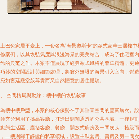
在土巴兔家居平臺上，一套名為“海景奧斯卡”的歐式豪華三居樓中
裝修案例，以其恢弘氣度與浪漫海景的完美結合，成為了住宅室
裝飾的典范之作。本案不僅展現了經典歐式風格的奢華精髓，更
過巧妙的空間設計與細節處理，將窗外無垠的海景引入室內，營
出宛如宮廷殿堂般尊貴而又自然愜意的居住體驗。
一、 空間格局與動線：樓中樓的恢弘敘事
作為樓中樓戶型，本案的核心優勢在于其垂直空間的豐富層次。
計師充分利用了挑高客廳，打造出開闊通透的公共區域。一樓規
為動態生活區，囊括客廳、餐廳、開放式廚房及一間次臥；拾級
上，二樓則歸于靜謐的私享領域，設置主臥套房、書房及另一間