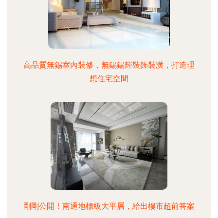
高品質無錫室內裝修，無錫錫輝裝飾裝潢，打造理
想住宅空間
剛剛公開！南通地標級大平層，給出樓市超前答案