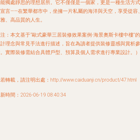
更能獨處靜思的理想居所。它不僅僅是一個家，更是一種生活方
的宣言——在繁華都市中，坐擁一片私屬的海洋與天空，享受從容
優雅、高品質的人生。
注：本文基于“歐式豪華三居裝修效果案例-海景奧斯卡樓中樓”的
設計理念與常見手法進行描述，旨在為讀者提供裝修靈感與賞析
考。實際裝修需結合具體戶型、預算及個人需求進行專業設計。
若轉載，請注明出處：http://www.caiduanji.cn/product/47.html
新時間：2026-06-19 08:40:34