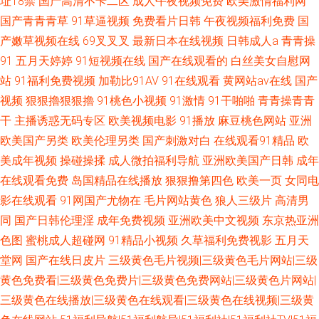
址18禁
国产高清不卡二区
成人午夜视频免费
欧美激情福利网
国产青青青草
91草逼视频
免费看片日韩
午夜视频福利免费
国
产嫩草视频在线
69叉叉叉
最新日本在线视频
日韩成人a
青青操
91
五月天婷婷
91短视频在线
国产在线观看的
白丝美女自慰网
站
91福利免费视频
加勒比91AV
91在线观看
黄网站av在线
国产
视频
狠狠擼狠狠擼
91桃色小视频
91激情
91干啪啪
青青操青青
干
主播诱惑无码专区
欧美视频电影
91播放
麻豆桃色网站
亚洲
欧美国产另类
欧美伦理另类
国产刺激对白
在线观看91精品
欧
美成年视频
操碰操揉
成人微拍福利导航
亚洲欧美国产日韩
成年
在线观看免费
岛国精品在线播放
狠狠撸第四色
欧美一页
女同电
影在线观看
91网国产尤物在
毛片网站黄色
狼人三级片
高清男
同
国产日韩伦理淫
成年免费视频
亚洲欧美中文视频
东京热亚洲
色图
蜜桃成人超碰网
91精品小视频
久草福利免费视影
五月天
堂网
国产在线日皮片
三级黄色毛片视频|三级黄色毛片网站|三级
黄色免费看|三级黄色免费片|三级黄色免费网站|三级黄色片网站|
三级黄色在线播放|三级黄色在线观看|三级黄色在线视频|三级黄