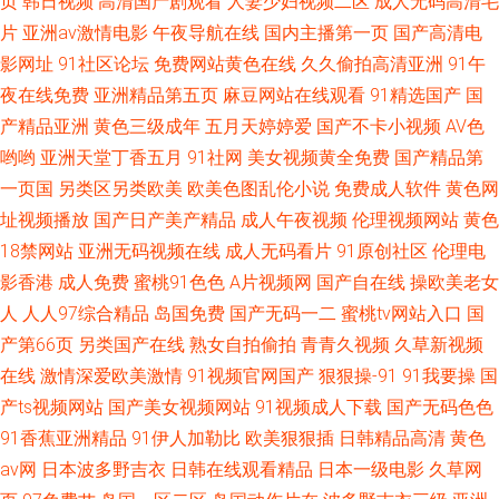
页
韩日视频
高清国产剧观看
人妻少妇视频二区
成人无码高清毛
片
亚洲av激情电影
午夜导航在线
国内主播第一页
国产高清电
影网址
91社区论坛
免费网站黄色在线
久久偷拍高清亚洲
91午
夜在线免费
亚洲精品第五页
麻豆网站在线观看
91精选国产
国
产精品亚洲
黄色三级成年
五月天婷婷爱
国产不卡小视频
AV色
哟哟
亚洲天堂丁香五月
91社网
美女视频黄全免费
国产精品第
一页国
另类区另类欧美
欧美色图乱伦小说
免费成人软件
黄色网
址视频播放
国产日产美产精品
成人午夜视频
伦理视频网站
黄色
18禁网站
亚洲无码视频在线
成人无码看片
91原创社区
伦理电
影香港
成人免费
蜜桃91色色
A片视频网
国产自在线
操欧美老女
人
人人97综合精品
岛国免费
国产无码一二
蜜桃tv网站入口
国
产第66页
另类国产在线
熟女自拍偷拍
青青久视频
久草新视频
在线
激情深爱欧美激情
91视频官网国产
狠狠操-91
91我要操
国
产ts视频网站
国产美女视频网站
91视频成人下载
国产无码色色
91香蕉亚洲精品
91伊人加勒比
欧美狠狠插
日韩精品高清
黄色
av网
日本波多野吉衣
日韩在线观看精品
日本一级电影
久草网