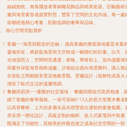
絲絨抱枕，角落擺放著青銅雕花飾品與精美瓷器。巨幅藝術
畫與海景窗形成虛實對照，豐富了空間的文化內涵。每一處
節都經過精心考量，彰顯低調的奢華與品味。
、 核心空間亮點賞析
客廳——海景與殿堂的交融：
挑高客廳的整面落地窗是本案
靈魂所在，將蔚藍海景與天空框成一幅變幻的巨畫。白天，
光傾瀉而入，空間明亮通透；夜晚，華燈初上，室內溫暖璀
與窗外深藍海景相映成趣。沙發組合面向海景陳列，讓人無
在坐臥之間都能享受這無敵景觀。壁爐設計（裝飾性或真火
增添了歐式生活的溫馨情調。
餐廳與廚房——優雅的社交場域：
餐廳與開放式廚房相連，
續了客廳的奢華風格。一張可容納8-10人的長方形實木餐桌
以高背餐椅，上方的多層水晶吊燈營造出濃郁的宴會氛圍。
房采用一體化設計，高級定制的櫥柜、嵌入式家電與中島臺
既滿足了功能性，其精美的外觀也使之成為社交空間的一部