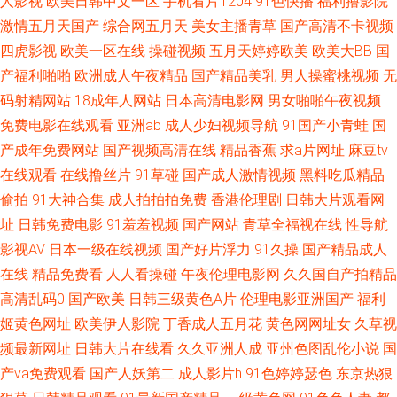
人影视
欧美日韩中文一区
手机看片1204
91色快播
福利撸影院
激情五月天国产
综合网五月天
美女主播青草
国产高清不卡视频
微拍视频 伊人在线成人av 色色视频自拍首页 欧美本土自拍 黄色小片8848 成
四虎影视
欧美一区在线
操碰视频
五月天婷婷欧美
欧美大BB
国
产福利啪啪
欧洲成人午夜精品
国产精品美乳
男人操蜜桃视频
无
人电影青青草 91在线网站 亚洲毛片网站 色色国产传媒 欧美aa 久艹视屏 国
码射精网站
18成年人网站
日本高清电影网
男女啪啪午夜视频
免费电影在线观看
亚洲ab
成人少妇视频导航
91国产小青蛙
国
产精品乱轮 99人人操 一道本高清 日韩色片在线看 免费的瑟瑟的网站 黑丝系
产成年免费网站
国产视频高清在线
精品香蕉
求a片网址
麻豆tv
在线观看
在线撸丝片
91草碰
国产成人激情视频
黑料吃瓜精品
列影音先锋 大香蕉AⅤ 97超碰资源站 亚洲黄页在线看 日韩精品色色网 男人
偷拍
91大神合集
成人拍拍拍免费
香港伦理剧
日韩大片观看网
天堂超碰 海角社区猫先生 大香蕉五月天婷婷 97视频在线91 91av 五月天婷
址
日韩免费电影
91羞羞视频
国产网站
青草全福视在线
性导航
影视AV
日本一级在线视频
国产好片浮力
91久操
国产精品成人
婷色 青青草欧美在线 狼友综合网 国产线路一区进入 www97亚洲 91九色国
在线
精品免费看
人人看操碰
午夜伦理电影网
久久国自产拍精品
高清乱码0
国产欧美
日韩三级黄色A片
伦理电影亚洲国产
福利
产 亚洲综合春 熟女a资源 欧洲综合色图 狼友青草园 国产在线91网站 成人无
姬黄色网址
欧美伊人影院
丁香成人五月花
黄色网网址女
久草视
频最新网址
日韩大片在线看
久久亚洲人成
亚州色图乱伦小说
国
码福利导航 AV管网 91高清无码电影 午夜三级大片 日韩视频导航 青草视频网
产va免费观看
国产人妖第二
成人影片h
91色婷婷瑟色
东京热狠