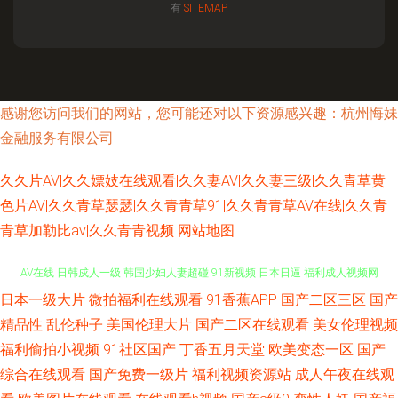
有
SITEMAP
感谢您访问我们的网站，您可能还对以下资源感兴趣：杭州悔妹
金融服务有限公司
久久片AV|久久嫖妓在线观看|久久妻AV|久久妻三级|久久青草黄
色片AV|久久青草瑟瑟|久久青青草91|久久青青草AV在线|久久青
青草加勒比av|久久青青视频
网站地图
日本一级大片
微拍福利在线观看
91香蕉APP
国产二区三区
国产
免费的肏屄网址 国产福利夜 丁香五香天堂网 伊人干B 欧美操欧美 变态另类
精品性
乱伦种子
美国伦理大片
国产二区在线观看
美女伦理视频
AV在线 日韩戍人一级 韩国少妇人妻超碰 91新视频 日本日逼 福利成人视频网
福利偷拍小视频
91社区国产
丁香五月天堂
欧美变态一区
国产
综合在线观看
国产免费一级片
福利视频资源站
成人午夜在线观
最新资源AV 日本男女网站 国产另类综合 91红杏 欧洲狠艹 国产精品久久成人