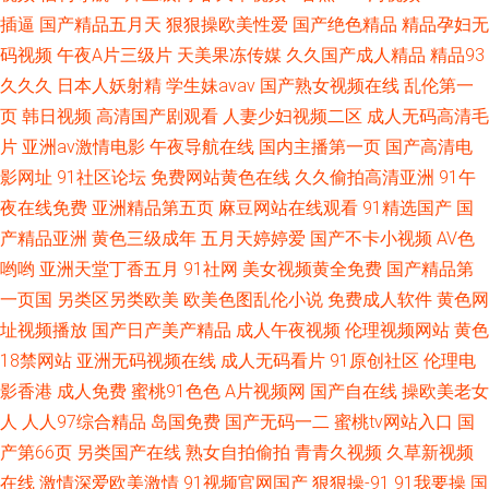
插逼
国产精品五月天
狠狠操欧美性爱
国产绝色精品
精品孕妇无
码视频
午夜A片三级片
天美果冻传媒
久久国产成人精品
精品93
久久久
日本人妖射精
学生妹avav
国产熟女视频在线
乱伦第一
页
韩日视频
高清国产剧观看
人妻少妇视频二区
成人无码高清毛
片
亚洲av激情电影
午夜导航在线
国内主播第一页
国产高清电
影网址
91社区论坛
免费网站黄色在线
久久偷拍高清亚洲
91午
夜在线免费
亚洲精品第五页
麻豆网站在线观看
91精选国产
国
产精品亚洲
黄色三级成年
五月天婷婷爱
国产不卡小视频
AV色
哟哟
亚洲天堂丁香五月
91社网
美女视频黄全免费
国产精品第
一页国
另类区另类欧美
欧美色图乱伦小说
免费成人软件
黄色网
址视频播放
国产日产美产精品
成人午夜视频
伦理视频网站
黄色
18禁网站
亚洲无码视频在线
成人无码看片
91原创社区
伦理电
影香港
成人免费
蜜桃91色色
A片视频网
国产自在线
操欧美老女
人
人人97综合精品
岛国免费
国产无码一二
蜜桃tv网站入口
国
产第66页
另类国产在线
熟女自拍偷拍
青青久视频
久草新视频
在线
激情深爱欧美激情
91视频官网国产
狠狠操-91
91我要操
国