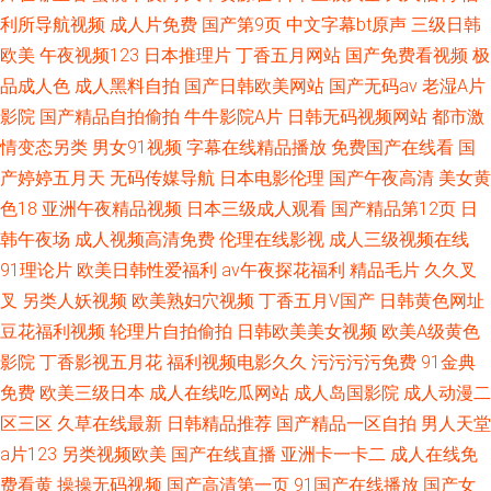
利所导航视频
成人片免费
国产第9页
中文字幕bt原声
三级日韩
欧美
午夜视频123
日本推理片
丁香五月网站
国产免费看视频
极
品成人色
成人黑料自拍
国产日韩欧美网站
国产无码av
老湿A片
影院
国产精品自拍偷拍
牛牛影院A片
日韩无码视频网站
都市激
情变态另类
男女91视频
字幕在线精品播放
免费国产在线看
国
产婷婷五月天
无码传媒导航
日本电影伦理
国产午夜高清
美女黄
色18
亚洲午夜精品视频
日本三级成人观看
国产精品第12页
日
韩午夜场
成人视频高清免费
伦理在线影视
成人三级视频在线
91理论片
欧美日韩性爱福利
av午夜探花福利
精品毛片
久久叉
叉
另类人妖视频
欧美熟妇穴视频
丁香五月V国产
日韩黄色网址
豆花福利视频
轮理片自拍偷拍
日韩欧美美女视频
欧美A级黄色
影院
丁香影视五月花
福利视频电影久久
污污污污免费
91金典
免费
欧美三级日本
成人在线吃瓜网站
成人岛国影院
成人动漫二
区三区
久草在线最新
日韩精品推荐
国产精品一区自拍
男人天堂
a片123
另类视频欧美
国产在线直播
亚洲卡一卡二
成人在线免
费看黄
操操无码视频
国产高清第一页
91国产在线播放
国产女