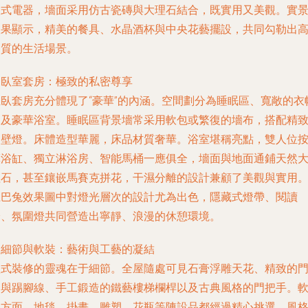
入式電器，墻面采用仿古瓷磚與大理石結合，既實用又美觀。實
效果顯示，精美的餐具、水晶酒杯與中央花藝擺設，共同勾勒出
品質的生活場景。
.
臥室套房：極致的私密尊享
主臥套房充分體現了“豪華”的內涵。空間劃分為睡眠區、寬敞的衣
間及豪華浴室。睡眠區背景墻常采用軟包或繁復的墻布，搭配精
的壁燈。床體造型華麗，床品材質奢華。浴室堪稱亮點，雙人位
摩浴缸、獨立淋浴房、智能馬桶一應俱全，墻面與地面通鋪天然
理石，甚至鑲嵌馬賽克拼花，干濕分離的設計兼顧了美觀與實用
土巴兔效果圖中對燈光層次的設計尤為出色，隱藏式燈帶、閱讀
燈、氛圍燈共同營造出寧靜、浪漫的休憩環境。
.
細節與軟裝：藝術與工藝的凝結
歐式裝修的靈魂在于細節。全屋隨處可見石膏浮雕天花、精致的
套與踢腳線、手工鍛造的鐵藝樓梯欄桿以及古典風格的門把手。
裝方面，地毯、掛畫、雕塑、花瓶等陳設品都經過精心挑選，風