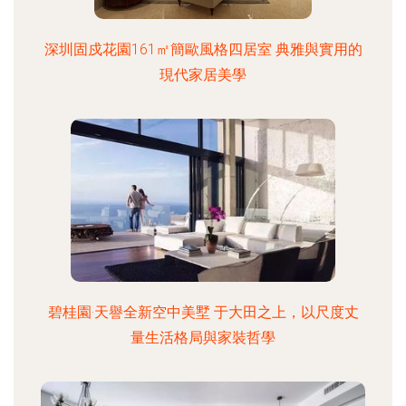
深圳固戍花園161㎡簡歐風格四居室 典雅與實用的
現代家居美學
碧桂園·天譽全新空中美墅 于大田之上，以尺度丈
量生活格局與家裝哲學