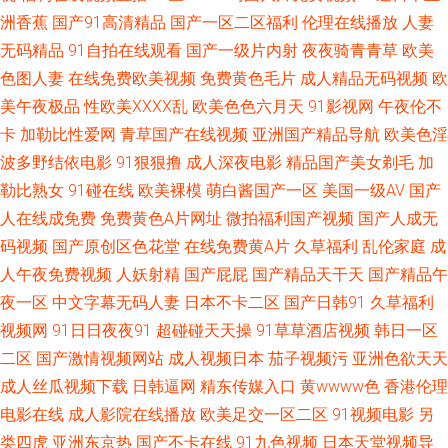
洲香蕉
国产91高清精品
国产一区二区福利
伦理在线播放
人妻
久久精品国产亚州 aV中亚 少妇午夜影院 韩国AA毛片 91磁力 日本A∨网站 韩
无码精品
91自拍在线观看
国产一级片内射
夜夜骑青青草
欧美
色图人妻
在线免费欧美视频
免费黄色毛片
成人精品无码视频
欧
国操逼大片 91操机视频 欧美色图1 国产精品免费网站 白丝黄91 无码东京热
美午夜极品
性欧美ⅩⅩⅩⅩ乱
欧美色色六月天
91影视网
午夜伦不
卡
加勒比性爱网
青草国产在线视频
亚洲国产精品导航
欧美色淫
专区 久草福利在线视频 97操逼网 日本人操日本人 激情片在線 91深夜福利一
波多野结依电影
91狠狠撸
成人深夜电影
精品国产美女剃毛
加
勒比熟女
91碰在线
欧美裸模
萌白酱国产一区
美国一级AV
国产
区 日韩伦理在线观看 美女逼视频 豆花影院色 伊人大香啪啪 欧美成人影 东方
人在线成免费
免费黄色A片网址
微拍福利国产视频
国产人成无
码视频
国产原创区色花堂
在线免费黄A片
久草福利
乱伦家庭
成
成人AV在线 亚洲AV炮图 精品国产网站 91网在线看 五月天福利网 久久AV香
人午夜免费视频
人妖射精
国产屁屁
国产精品天干天
国产精品午
蕉 99福利导航微拍 网址导航免费看片 久草福利资源站 TS赵恩静 午夜秀场一
夜一区
中文字幕无码人妻
日本不卡二区
国产日韩91
久草福利
视频网
91日日夜夜91
超碰碰天天操
91草草酒店视频
韩日一区
区二区 久热精品8 波多野氏黄色39 午夜影院7763 老熟女自慰91 俺去也资原
二区
国产激情视频网站
成人视频日本
茄子视频污
亚洲色欲天天
成人丝瓜视频下载
日韩逼网
精东传媒入口
黄wwww色
香港伦理
香蕉网站在线 久久香港大香蕉 操逼福利导航 午夜福利视频1 老湿影院免费
电影在线
成人影院在线播放
欧美足交一区二区
91视频电影
另
类四虎
亚洲东京热
国产不卡在线
91九色视频
日本天堂视频导
白丝美女后入爆操 91黄色网入口站 日本不卡视频 国产区熟女 91视频专区 日