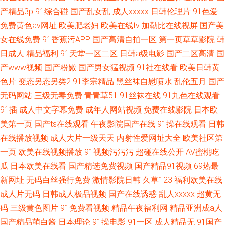
产精品3p
91综合碰
国产乱女乱
成人xxxxx
日韩伦理片
91色爱
免费黄色av网址
欧美肥老妇
欧美在线tv
加勒比在线视屏
国产美
女在线免费
91香蕉污APP
国产高清自拍一区
第一页草草影院
韩
日成人
精品福利
91天堂一区二区
日韩a级电影
国产二区高清
国
产www视频
国产粉嫩
国产男女猛视频
91社在线看
欧美日韩黄
色片
变态另态另类2
91李宗精品
黑丝袜自慰喷水
乱伦五月
国产
无码网站
三级无毒免费
青青草51
91丝袜在线
91九色在线观看
91插
成人中文字幕免费
成年人网站视频
免费在线影院
日本欧
美第一页
国产ts在线观看
午夜影院国产在线
91操在线观看
日韩
在线播放视频
成人大片一级天天
内射性爱网址大全
欧美社区第
一页
欧美在线视频播放
91视频污污污
超碰在线公开
AV蜜桃吃
瓜
日本欧美在线看
国产精选免费视频
国产精品91视频
69热最
新网址
无码白丝强行免费
激情影院日韩
久草123
福利欧美在线
成人片无码
日韩成人极品视频
国产在线诱惑
乱人xxxxx
超黄无
码
三级黄色图片
91免费看视频
精品午夜福利网
精品亚洲成a人
国产精品萌白酱
日本理论
91操电影
91一区
成人精品无
91国产