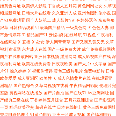
产 亚洲综合春 熟女a资源 欧洲综合色图 狼友青草园 国产在线91网站 成人无
姬黄色网址
欧美伊人影院
丁香成人五月花
黄色网网址女
久草视
频最新网址
日韩大片在线看
久久亚洲人成
亚州色图乱伦小说
国
码福利导航 AV管网 91高清无码电影 午夜三级大片 日韩视频导航 青草视频网
产va免费观看
国产人妖第二
成人影片h
91色婷婷瑟色
东京热狠
站 老湿影院香蕉 国产色资源 超碰人人青青55 91熊猫视频 伊人91在线观看
狠草
日韩精品观看
91最新国产精品
一级黄色网
91色色人妻
都
市激情婷婷
91精品国产91
云涩福利在线导航
91视色
午夜福利
日韩欧美国产17 欧美呦呦啊啊啊 玖玖男人资源站 精品久久入 国产无人区大
在线网站
91直播
91处女
伊人网青青草
国产又爽又黄又无
久草
福利资源网
东方成人在线
国产一级免费大片
成年免费视频网站
片 岛国AV搬运工 A级网站 97无码超碰 91免费观看视频 伊人青青香蕉 四虎
国产在线播放网站
亚洲日本视频
淫淫网网
成人影视国产在线
深
夜福利网址
欧美在线免费看
日夜夜欧美
国产大片中文字幕
国产
午夜福利视频 日本黄页免费 欧美少女性性交 美女夜色黄 激情午夜一区 国产
片91
操久婷婷
91视频你懂得
黄色三级片毛片
免费电影片
日韩
欧美爱爱
成人亚洲区
欧美性16
成人色情黄片在线
在线观看亚
成人伊人 成人大香蕉视频 www美女AV 97精品色情 91不用下载观看 亚洲另
洲精品
国产热综合
久草网视频在线看
午夜精品网影院
伦理片完
类激情小说 午夜久久电影 午夜成人骚蜜桃网 天天操屄网 日本丝袜足交 欧美
整版
黄视网站在线播放
国产片自拍
国产在线91
AV亚洲网址
国
产经典三级在线
丁香婷婷五月综合
五月花亚洲综合
国产影院第
性爱另类3 美女抠逼视频 激情小视频91 国产a成人 成人在哪看片 肏屄一区二
一页
乱码欧美孕交
超碰在线艹
日本在线护士
黄色三级免费网址
香港电影伦理片
91黄色电影
亚洲一区成人视频
国产福利电影