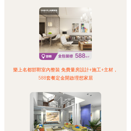
樂上名都邯鄲室內整裝 免費量房設計+施工+主材，
588套餐定金開啟理想家居