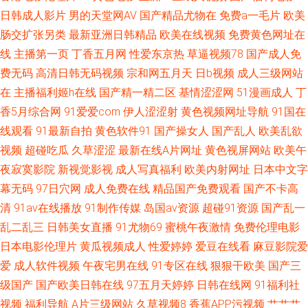
区三 www黄色网址 97欧美 中文字幕久久精品 亚洲三级片另类 婷婷激情综
日韩成人影片
男的天堂网AV
国产精品尤物在
免费a一毛片
欧美
肠交扩张另类
最新亚洲日韩精品
欧美在线视频
免费黄色网址在
合网 超碰网址 精东A片 久草国产福利视频 欧美专区精品色 亚洲免费成人电
线
主播第一页
丁香五月网
性爱东京热
草逼视频78
国产成人免
费无码
高清日韩无码视频
宗和网五月天
日b视频
成人三级网站
影 午夜免费大片
在
主播福利姬h在线
国产精一精二区
基情涩涩网
51漫画成人
丁
香5月综合网
91爱爱com
伊人涩涩射
黄色视频网址导航
91国在
线观看
91最新自拍
黄色软件91
国产操女人
国产乱人
欧美乱欲
视频
超碰吃瓜
久草涩涩
最新在线A片网址
黄色视屏网站
欧美午
夜寂寞影院
新视觉影视
成人写真福利
欧美内射网址
日本中文字
幕无码
97日穴网
成人免费在线
精品国产免费观看
国产不卡高
清
91av在线播放
91制作传媒
岛国av资源
超碰91资源
国产乱一
乱二乱三
日韩美女直播
91尤物69
蜜桃午夜激情
免费伦理电影
日本电影伦理片
黄瓜视频成人
性爱婷婷
爱豆在线看
麻豆影院爱
爱
成人软件视频
午夜宅男在线
91专区在线
狠狠干欧美
国产三
级国产
国产欧美日韩在线
97五月天婷婷
日韩在线网
91福利社
视频
福利导航
A片三级网站
久草视频8
香蕉APP污视频
艹艹艹