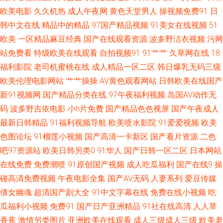
欧美电影
久久机热
成人午夜网
黄色天堂男人
操视频免费91
日
韩中文在线
精品中的精品
97国产精品视频
91美女在线视频
51
午夜性福 欧美地址一二三 国产成人传媒熟 91社在线观看 丝袜熟女中文字幕
欧美
一区精品麻豆经典
国产在线观看资源
波多野洁衣视频
污网
蜜臀综合91色 岛国片在线播放 97人人在线 午夜另类成人AV 欧美人妻导航
站免费看
特级欧美在线观看
自拍视频91
91艹艹
久草网在线
18
福利影院
老司机蜜桃在线
成人精品一区二区
韩日爆乳无码三级
国产极品视频久久 97色团精华液 亚洲精品无码一区 欧美另类TV 国产素人不
欧美伦理电影网站
艹艹操操
AV黄色观看网站
日韩欧美在线国产
新91视频网
国产精品分类在线
97午夜福利视频
岛国AV动作无
卡 AV国产 亚洲另类五月天 日韩小电影院1区 美女涩涩网站 国产妞干网 97夜
码
波多野吉依电影
小h片免费
国产精品色色视屏
国产午夜成人
最新日韩精品
91福利视频导航
欧美喷水影院
91爱爱视频
欧美
夜夜 午夜福利健美 欧美日韩国产成人 黄色天天干 俺去也激情五月 91传媒色
色图论坛
91榴莲小视频
国产高清一卡新区
国产看片资源
二色
网站 日韩有码三级 另类激情影院 国产65页 91在线观看 亚州色图20p 青青操
吧97资源站
欧美日韩另类0
91华人
国产日韩一区二区
日本网站
在线免费
免费潮喷
91原创国产视频
成人吃瓜福利
国产在线9
操
网站 黑丝变态人妖 操人妻11234 18岁已成人看片 午夜AV性 欧美色色资源站
碰高清免费视频
午夜电影全集
国产AV无码
人妻系列
爱豆传媒
倩女幽魂
超清国产剧大全
91中文字幕在线
免费在线小视频
吃
韩国日逼无码 超碰福利社 91成人观看 三级黄色白丝网站 美女午夜影院 国产
瓜福利小视频
免费91
国产日产亚洲精品
91社在线高清
人人草
香蕉
激情另类图片
亚洲欧美在线观看
成人三级成人三级
欧美老