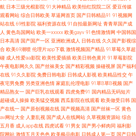
航
日本三级光棍影院
91大神精品
欧美怡红院院二区
爱豆传媒
韩成人综合AⅤ 精品伊人久久伊人 99热婷婷 熟女激情网 精东影业蜜桃91 成
观看网站
综合日韩欧美
草逼网首页
国产日韩精品91
91视频网
站在线
69性影院
福利资源在线
91自拍最新网址
青青草国产成
人电影AV 亚州综合色网 免费黄色影视 白丝白虎91中出 亚洲春色综合另类 男
人
黄色岛国网站
欧美一xxxxx
欧美gayv
91色情激情网
中国韩国
日本高清
国产国产一区
亚洲欧洲成人
日韩在线
久久国产影视综
人色网 成人电影青青草 伊人综合影院AV 91视频首页蝌蚪 成人片网址 欧美操
合
欧美69潮喷
伦理片app下载
激情视频国产精品
91草莓久草超
碰
成人性爱aa影院
欧美性爱插插
欧美日韩色黄片
91草莓影院
B视频 狠狠日天天 97超碰在线资源 无码欧美另类 女同h片网站 福利视频在
午夜电影网久久
国产丝袜美女
国产精彩视频
操碰视屏
国产福利
在线
91久久影院
免费日韩电影
日韩成人影视
欧美精品性交
午
线导航 91电影免费看 日韩福利导航 久久福利合集 超碰97A片 影音先锋91看
夜宅男免费
另类亚洲色情
家庭乱伦理电影
91草B草B视频
国产
片 人人操网 海角社区91人妻 97伊人网 午夜无码 欧美传媒91 岛国偷拍色图
精品熟女一
国产巨乳在线观看
四虎免费91
国内精品无码短片
超碰成人操操
欧美猛交视频
西瓜影院在线观看
欧美做受日韩
国
91初夜 天天天肏 美女被插网站 成人午夜精品 宅男爆菊精品在线 日本不卡成
产在线一
国产原创视频在线
国产视频高清
国产丝袜一区
黄色
av网址大全
人妻乱视
国产成人在线网站
久草视频资源站
综合
人 激情六月天色综合 www日韩欧美 香蕉视频污 欧美熟妇bbw 黄色国产大全
五月香
成人app在线
四虎试看
91男女
国产男小鲜肉同
福利影
院网站
激情五月天色色
欧美极品电影
日韩成人第一页
国产日韩
AV白丝 午夜视频入口 男人和女人操国产 福利视频在线导航 91呦呦在线观看