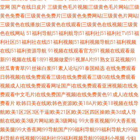
堂网
国产在线日皮片
三级黄色毛片视频|三级黄色毛片网站|三级
黄色免费看|三级黄色免费片|三级黄色免费网站|三级黄色片网站|
三级黄色在线播放|三级黄色在线观看|三级黄色在线视频|三级黄
色在线网站
51福利导航|51福利航导|51福利社|51福利社TV|51福
利社区|51福利社在线|51福利视频|51福利视频导航|51福利视频
在线|51福利资源导航
91视频在线观看官方|91视频在线观看最
新|91视频在线看18|91视频做爱|91视屏A片|91熟女豆花视频|91
丝瓜青青草|91丝袜白浆|91素人论坛|91泰国精选
在线免费观看
日韩视频|在线免费观看三级|在线免费观看三级0|在线免费观看
视频成人|在线免费观看网址国产|在线免费观看亚洲视频|在线免
费观看中文毛片|在线免费国产视频|在线免费黄色91成人|在线免
费看片
欧韩日美在线|欧韩色资源|欧美18A片|欧美18视频在线导
航|欧美1区2区3区干逼|欧美21区|欧美2区四区操|欧美3d成人导
航在线|欧美3级片网站|欧美3级网站
99大香蕉视频|99大香蕉视
频美腿|99大香蕉网|99导航国产|99福利导航|99福利导航大|99福
利导航在线视频|99福利社|99福利视频导航|99福利小视频
少妇