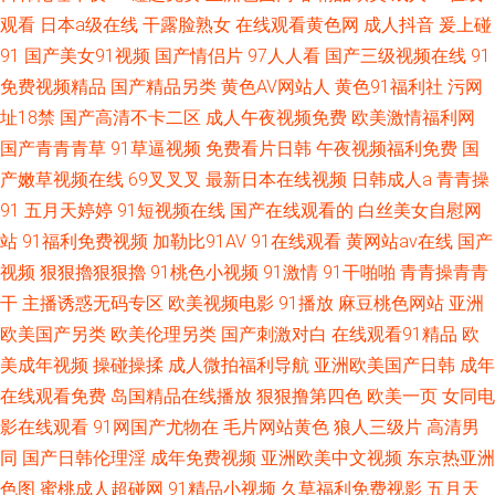
观看
日本a级在线
干露脸熟女
在线观看黄色网
成人抖音
爰上碰
91
国产美女91视频
国产情侣片
97人人看
国产三级视频在线
91
免费视频精品
国产精品另类
黄色AV网站人
黄色91福利社
污网
址18禁
国产高清不卡二区
成人午夜视频免费
欧美激情福利网
国产青青青草
91草逼视频
免费看片日韩
午夜视频福利免费
国
产嫩草视频在线
69叉叉叉
最新日本在线视频
日韩成人a
青青操
91
五月天婷婷
91短视频在线
国产在线观看的
白丝美女自慰网
站
91福利免费视频
加勒比91AV
91在线观看
黄网站av在线
国产
视频
狠狠擼狠狠擼
91桃色小视频
91激情
91干啪啪
青青操青青
干
主播诱惑无码专区
欧美视频电影
91播放
麻豆桃色网站
亚洲
欧美国产另类
欧美伦理另类
国产刺激对白
在线观看91精品
欧
美成年视频
操碰操揉
成人微拍福利导航
亚洲欧美国产日韩
成年
在线观看免费
岛国精品在线播放
狠狠撸第四色
欧美一页
女同电
影在线观看
91网国产尤物在
毛片网站黄色
狼人三级片
高清男
同
国产日韩伦理淫
成年免费视频
亚洲欧美中文视频
东京热亚洲
色图
蜜桃成人超碰网
91精品小视频
久草福利免费视影
五月天