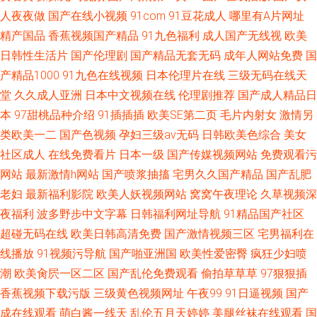
人夜夜做
国产在线小视频
91com
91豆花成人
哪里有A片网址
精产国品
香蕉视频国产精品
91九色福利
成人国产无线视
欧美
日韩性生活片
国产伦理剧
国产精品无套无码
成年人网站免费
国
产精品1000
91九色在线视频
日本伦理片在线
三级无码在线天
堂
久久成人亚洲
日本中文视频在线
伦理剧推荐
国产成人精品日
本
97甜桃品种介绍
91插插插
欧美SE第二页
毛片内射女
激情另
类欧美一二
国产色视频
孕妇三级av无码
日韩欧美色综合
美女
社区成人
在线免费看片
日本一级
国产传媒视频网站
免费观看污
网站
最新激情h网站
国产喷浆抽搐
宅男久久国产精品
国产乱肥
老妇
最新福利影院
欧美人妖视频网站
窝窝午夜理论
久草视频深
夜福利
波多野步中文字幕
日韩福利网址导航
91精品国产社区
超碰无码在线
欧美日韩高清免费
国产激情视频三区
宅男福利在
线播放
91视频污导航
国产啪亚洲国
欧美性爱密臀
疯狂少妇喷
潮
欧美肏屄一区二区
国产乱伦免费观看
偷拍草草草
97狠狠插
香蕉视频下载污版
三级黄色视频网址
午夜99
91日逼视频
国产
成在线观看
萌白酱一线天
乱伦五月天婷婷
美腿丝袜在线观看
国