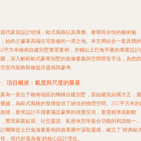
在當代家居設計領域，歐式風格以其典雅、奢華與永恒的藝術魅
力，始終占據著高端住宅裝修的一席之地。本文將結合一套具體
352平方米橋南自建別墅實景案例，并輔以土巴兔平臺的專業設計
果圖，深入解析歐式豪華別墅的裝修要義與空間營造手法，為您
住宅室內裝飾裝修提供靈感與參考。
一、項目概述：氣度與尺度的奠基
本案為一座位于橋南地區的獨棟自建別墅，原始建筑結構方正，
高優越，為歐式風格的發揮提供了絕佳的物理空間。352平方米的
筑面積，要求設計不僅要滿足豪華的視覺呈現，更需精準規劃動
線，實現家庭起居、社交宴請、私密休憩等復合功能的和諧統一
設計團隊從土巴兔海量案例與效果圖中汲取靈感，確立了“經典歐
為骨，現代舒適為魂”的核心設計理念。