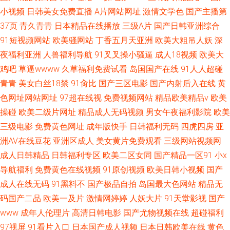
小视频
日韩美女免费直播
A片网站网址
激情文学色
国产主播第
37页
青久青青
日本精品在线播放
三级A片
国产日韩亚洲综合
91短视频网站
欧美骚网站
丁香五月天亚洲
欧美大粗吊人妖
深
夜福利亚洲
人兽福利导航
91叉叉操小骚逼
成人18视频
欧美大
鸡吧
草逼wwww
久草福利免费试看
岛国国产在线
91人人超碰
青青
美女白丝18禁
91肏比
国产三区电影
国产内射后入在线
黄
色网址网站网址
97超在线视
免费视频网站
精品欧美精品v
欧美
操碰
欧美二级片网址
精品成人无码视频
男女午夜福利影院
欧美
三级电影
免费黄色网址
成年版快手
日韩福利无码
四虎四房
亚
洲AV在线豆花
亚洲区成人
美女黄片免费观看
三级网站视频网
成人日韩精品
日韩福利专区
欧美二区女同
国产精品一区91
小x
导航福利
免费黄色在线视频
91原创视频
欧美日韩小视频
国产
成人在线无码
91黑料不
国产极品自拍
岛国最大色网站
精品无
码国产二品
欧美一及片
激情网婷婷
人妖大片
91天堂影视
国产
www
成年人伦理片
高清日韩电影
国产尤物视频在线
超碰福利
97视屏
91看片入口
日本国产成人视频
日本日韩欧美在线
黄色