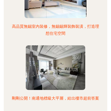
高品質無錫室內裝修，無錫錫輝裝飾裝潢，打造理
想住宅空間
剛剛公開！南通地標級大平層，給出樓市超前答案