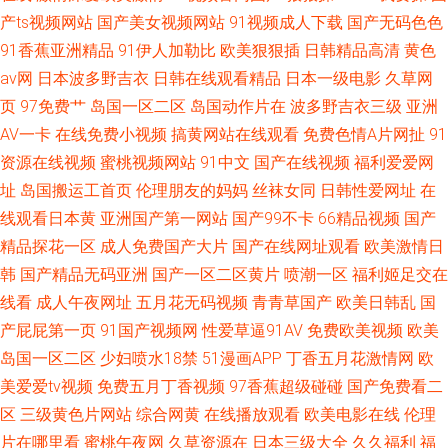
产ts视频网站
国产美女视频网站
91视频成人下载
国产无码色色
91香蕉亚洲精品
91伊人加勒比
欧美狠狠插
日韩精品高清
黄色
av网
日本波多野吉衣
日韩在线观看精品
日本一级电影
久草网
页
97免费艹
岛国一区二区
岛国动作片在
波多野吉衣三级
亚洲
AV一卡
在线免费小视频
搞黄网站在线观看
免费色情A片网扯
91
资源在线视频
蜜桃视频网站
91中文
国产在线视频
福利爱爱网
址
岛国搬运工首页
伦理朋友的妈妈
丝袜女同
日韩性爱网址
在
线观看日本黄
亚洲国产第一网站
国产99不卡
66精品视频
国产
精品探花一区
成人免费国产大片
国产在线网址观看
欧美激情日
韩
国产精品无码亚洲
国产一区二区黄片
喷潮一区
福利姬足交在
线看
成人午夜网址
五月花无码视频
青青草国产
欧美日韩乱
国
产屁屁第一页
91国产视频网
性爱草逼91AV
免费欧美视频
欧美
岛国一区二区
少妇喷水18禁
51漫画APP
丁香五月花激情网
欧
美爱爱tv视频
免费五月丁香视频
97香蕉超级碰碰
国产免费看二
区
三级黄色片网站
综合网黄
在线播放观看
欧美电影在线
伦理
片在哪里看
蜜桃午夜网
久草资源在
日本三级大全
久久福利
福