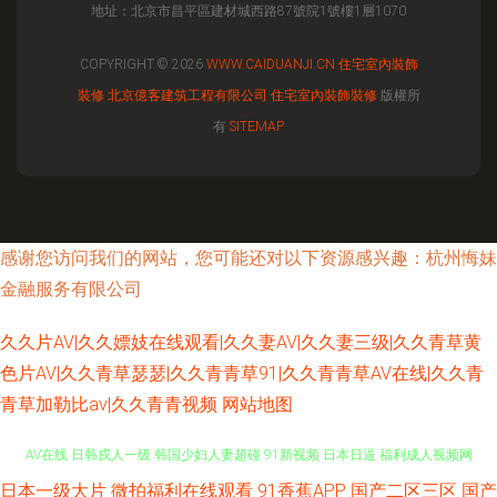
地址：北京市昌平區建材城西路87號院1號樓1層1070
COPYRIGHT © 2026
WWW.CAIDUANJI.CN
住宅室內裝飾
裝修
北京億客建筑工程有限公司
住宅室內裝飾裝修
版權所
有
SITEMAP
感谢您访问我们的网站，您可能还对以下资源感兴趣：杭州悔妹
金融服务有限公司
久久片AV|久久嫖妓在线观看|久久妻AV|久久妻三级|久久青草黄
色片AV|久久青草瑟瑟|久久青青草91|久久青青草AV在线|久久青
青草加勒比av|久久青青视频
网站地图
日本一级大片
微拍福利在线观看
91香蕉APP
国产二区三区
国产
免费的肏屄网址 国产福利夜 丁香五香天堂网 伊人干B 欧美操欧美 变态另类