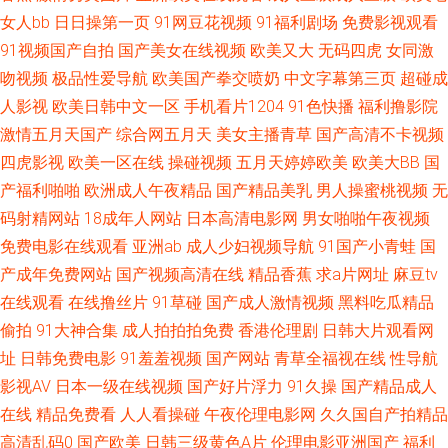
国语对白 99超碰碰碰碰碰 亚洲午夜剧场 日本少妇天堂 久久一品熟妇 国产91
女人bb
日日操第一页
91网豆花视频
91福利剧场
免费影视观看
91视频国产自拍
国产美女在线视频
欧美又大
无码四虎
女同激
在 AV一区二区AV 综合精品系列 日韩日逼网 老司机日日夜夜 国产精品肏屄电
吻视频
极品性爱导航
欧美国产拳交喷奶
中文字幕第三页
超碰成
影 超碰69 91啦国产剧情 探花精品系列 欧美性爱天天影院 黄色香蕉视频 91
人影视
欧美日韩中文一区
手机看片1204
91色快播
福利撸影院
激情五月天国产
综合网五月天
美女主播青草
国产高清不卡视频
微拍视频 伊人在线成人av 色色视频自拍首页 欧美本土自拍 黄色小片8848 成
四虎影视
欧美一区在线
操碰视频
五月天婷婷欧美
欧美大BB
国
产福利啪啪
欧洲成人午夜精品
国产精品美乳
男人操蜜桃视频
无
人电影青青草 91在线网站 亚洲毛片网站 色色国产传媒 欧美aa 久艹视屏 国
码射精网站
18成年人网站
日本高清电影网
男女啪啪午夜视频
免费电影在线观看
亚洲ab
成人少妇视频导航
91国产小青蛙
国
产精品乱轮 99人人操 一道本高清 日韩色片在线看 免费的瑟瑟的网站 黑丝系
产成年免费网站
国产视频高清在线
精品香蕉
求a片网址
麻豆tv
在线观看
在线撸丝片
91草碰
国产成人激情视频
黑料吃瓜精品
列影音先锋 大香蕉AⅤ 97超碰资源站 亚洲黄页在线看 日韩精品色色网 男人
偷拍
91大神合集
成人拍拍拍免费
香港伦理剧
日韩大片观看网
天堂超碰 海角社区猫先生 大香蕉五月天婷婷 97视频在线91 91av 五月天婷
址
日韩免费电影
91羞羞视频
国产网站
青草全福视在线
性导航
影视AV
日本一级在线视频
国产好片浮力
91久操
国产精品成人
婷色 青青草欧美在线 狼友综合网 国产线路一区进入 www97亚洲 91九色国
在线
精品免费看
人人看操碰
午夜伦理电影网
久久国自产拍精品
高清乱码0
国产欧美
日韩三级黄色A片
伦理电影亚洲国产
福利