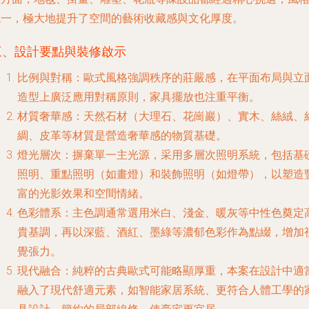
統一，極大地提升了空間的藝術收藏感與文化厚度。
三、設計要點與裝修啟示
比例與對稱
：歐式風格強調秩序的莊嚴感，在平面布局與立
造型上廣泛應用對稱原則，家具擺放也注重平衡。
材質奢華感
：天然石材（大理石、花崗巖）、實木、絲絨、
綢、皮革等材質是營造奢華感的物質基礎。
燈光層次
：摒棄單一主光源，采用多層次照明系統，包括基
照明、重點照明（如畫燈）和裝飾照明（如燈帶），以塑造
富的光影效果和空間情緒。
色彩體系
：主色調通常選用米白、淺金、暖灰等中性色奠定
貴基調，再以深藍、酒紅、墨綠等濃郁色彩作為點綴，增加
覺張力。
現代融合
：純粹的古典歐式可能略顯厚重，本案在設計中適
融入了現代舒適元素，如智能家居系統、更符合人體工學的