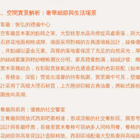
二、空間實景解析：奢華細節與生活場景
.
客廳：恢弘的禮儀中心
挑空客廳是本案的點睛之筆。大型枝形水晶吊燈從高處垂落，與
理石拼花地面相映成輝。墻面采用對稱的古典護墻板設計，線條
美，并點綴以鎏金元素。高聳的落地窗保證了充足的自然采光，
重的絲絨窗簾與輕紗幔帳層次分明。家具體量飽滿，絲絨沙發、
花實木茶幾組合，在彰顯貴族氣派的也通過柔和的色彩搭配（如
白、香檳金、深藍）營造出溫馨的待客氛圍。實景圖中可見，壁
設計采用了高檔大理石材質，上方懸掛巨幅古典油畫，將歐式藝
氛圍推向高潮。
.
餐廳與廚房：優雅的社交饗宴
獨立餐廳與開放式西廚吧臺相連，形成流暢的社交餐飲區。圓形
頂設計與客廳呼應，長條形實木餐椅可容納多人同時用餐。餐椅
雕花細節與高靠背設計盡顯精致。西廚區域配備大型島臺與高端