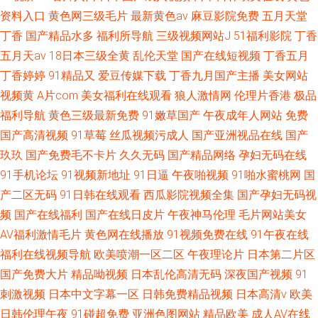
资料入口
黄色网三级毛片
最新黄色av
麻豆影院免费
五月天堂
丁香
国产精品水多
福利所导航
三级视频网站J
51福利影院
丁香
五月天av
18日本三级全黄
乱伦天堂
国产在线短视频
丁香五月
丁香婷婷
91精品又
爱豆传媒下载
丁香九月国产主播
美女网站
视频黄
A片com
美女福利在线观看
狼人激情网
伦理片香港
极品
福利导航
黄色三级最新免费
91嫩草国产
午夜成年人网站
免费
国产高清视频
91草莓
丝瓜视频污成人
国产亚洲视品在线
国产
玖玖
国产免费毛不卡片
久久无码
国产精品网络
孕妇无码在线
91手机论坛
91视频新地址
91日逼
午夜啪视频
91啪水蜜桃网
国
产二区无码
91日韩在线观看
西瓜影院视频全集
国产孕妇无码视
频
国产在线福利
国产在线日皮片
午夜神马伦理
毛片网站美女
AV福利激情毛片
黄色网在线播放
91视频免费在线
91午夜在线
福利在线视频导航
欧美喷潮一区二区
午夜理论片
日本第二片区
国产免费大片
精品呦视频
日本乱伦高清无码
深夜国产视频
91
刺激视频
日本中文字幕一区
日韩免费精品视频
日本高清v
欧美
日韩伦理午夜
91碰超免费
亚洲色图网站
精品欧美
成人AV在线