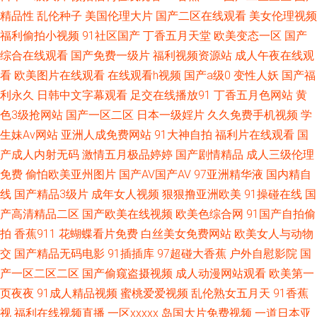
精品性
乱伦种子
美国伦理大片
国产二区在线观看
美女伦理视频
AV在线 日韩戍人一级 韩国少妇人妻超碰 91新视频 日本日逼 福利成人视频网
福利偷拍小视频
91社区国产
丁香五月天堂
欧美变态一区
国产
综合在线观看
国产免费一级片
福利视频资源站
成人午夜在线观
最新资源AV 日本男女网站 国产另类综合 91红杏 欧洲狠艹 国产精品久久成人
看
欧美图片在线观看
在线观看h视频
国产a级0
变性人妖
国产福
利永久
日韩中文字幕观看
足交在线播放91
丁香五月色网站
黄
自拍AV网 狼友激情网站 超碰人妻人射 五月激情图片 韩国福利影院 91沙发视
色3级抢网站
国产一区二区
日本一级婬片
久久免费手机视频
学
生妹Av网站
亚洲人成免费网站
91大神自拍
福利片在线观看
国
频 日韩城人网站 黄色午夜理论 91麻豆国产蜜臀 欧洲激情人妻 成人五月天社
产成人内射无码
激情五月极品婷婷
国产剧情精品
成人三级伦理
区 91巨乳黑丝美女 日本韩国毛片 国产ts伪娘 91部免费电影 日韩成人网址
免费
偷怕欧美亚州图片
国产AV国产AV
97亚洲精华液
国内精自
线
国产精品3级片
成年女人视频
狠狠撸亚洲欧美
91操碰在线
国
成人午夜性剧场 伊人黄色在线播放 久久撸免费 91网站男男 四虎精品91 精品
产高清精品二区
国产欧美在线视频
欧美色综合网
91国产自拍偷
拍
香蕉911
花蝴蝶看片免费
白丝美女免费网站
欧美女人与动物
韩国操逼 另类排泄av AV网址无码 四虎影院国产精品 精品导航 97资源超碰
交
国产精品无码电影
91插插库
97超碰大香蕉
户外自慰影院
国
产一区二区二区
国产偷窥盗摄视频
成人动漫网站观看
欧美第一
日韩在线精品色色 韩国不卡AV 91福利导航 免费18 久草福利在线观看 av超
页夜夜
91成人精品视频
蜜桃爱爱视频
乱伦熟女五月天
91香蕉
视
福利在线视频直播
一区xxxxx
岛国大片免费视频
一道日本亚
碰 日韩三级aa 韩日免费 91福利版 欧美另类天堂 操操干干 四虎密臀av蜜桃