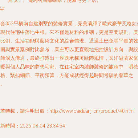
具設計、簡約的局部線條，使豪宅更宜居。
##
這套352平橋南自建別墅的裝修實景，完美演繹了歐式豪華風格如
在現代住宅中落地生根。它不僅是材料的堆砌，更是空間規劃、
學比例、生活功能與藝術文化的綜合體現。通過土巴兔等平臺的
果圖與實景案例對比參考，業主可以更直觀地把控設計方向，與
計師深入溝通，最終打造出一座既承載著歐陸風情，又洋溢著家
溫暖與個人品味的夢想宅邸。在住宅室內裝飾裝修的旅程中，明
風格、緊扣細節、平衡預算，方能成就經得起時間考驗的奢華之
家。
若轉載，請注明出處：http://www.caiduanji.cn/product/40.html
新時間：2026-08-04 23:34:54