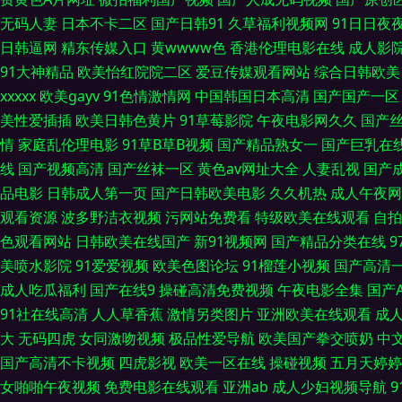
无码人妻
日本不卡二区
国产日韩91
久草福利视频网
91日日夜夜
类 深夜狼友 亚洲欧美另类人妖 91大茄子 99免费99操 九一亚洲网站 
日韩逼网
精东传媒入口
黄wwww色
香港伦理电影在线
成人影
91大神精品
欧美怡红院院二区
爱豆传媒观看网站
综合日韩欧美
宝久久 岛国片免费 日本免费AA片 亚洲黄色大片网站 91人人爱 www
xxxxx
欧美gayv
91色情激情网
中国韩国日本高清
国产国产一区
美性爱插插
欧美日韩色黄片
91草莓影院
午夜电影网久久
国产
俺去也激情文学 黄色仓库app 欧美另类中文 少妇导航福利 高清伦理 欧美
情
家庭乱伦理电影
91草B草B视频
国产精品熟女一
国产巨乳在
线
国产视频高清
国产丝袜一区
黄色av网址大全
人妻乱视
国产
本视频 国产成人论坛 性爱福利社 AV偷拍偷窥 国产tv精品 久久草草爱 
品电影
日韩成人第一页
国产日韩欧美电影
久久机热
成人午夜网
观看资源
波多野洁衣视频
和网 变态另类在线观看 韩日免费A 欧美成人福利精品 91做爱网站 九九
污网站免费看
特级欧美在线观看
自拍
色观看网站
日韩欧美在线国产
新91视频网
国产精品分类在线
一级720p 91干逼欧美 国产传媒A片 狼友视频网 日韩超碰 伊人久久精品
美喷水影院
91爱爱视频
欧美色图论坛
91榴莲小视频
国产高清
成人吃瓜福利
国产在线9
操碰高清免费视频
午夜电影全集
国产
午夜剧场 国产精品播放 青娱乐91 五月天婷婷色网 日韩变态另类 99东
91社在线高清
人人草香蕉
激情另类图片
亚洲欧美在线观看
成
大
无码四虎
女同激吻视频
极品性爱导航
欧美国产拳交喷奶
中
花国产在线 国产精品素人内射 91论坛网址 另类激情春色 日韩视频一区 
国产高清不卡视频
四虎影视
欧美一区在线
操碰视频
五月天婷婷
女啪啪午夜视频
免费电影在线观看
亚洲ab
成人少妇视频导航
网伊人 久草久爱 日韩激情网 中文AⅤ在线 国产亚洲五月天堂 91视屏观