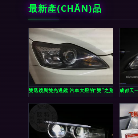
最新產(CHǍN)品
雙透鏡與雙光透鏡 汽車大燈的“雙”之別，別再混
成都天