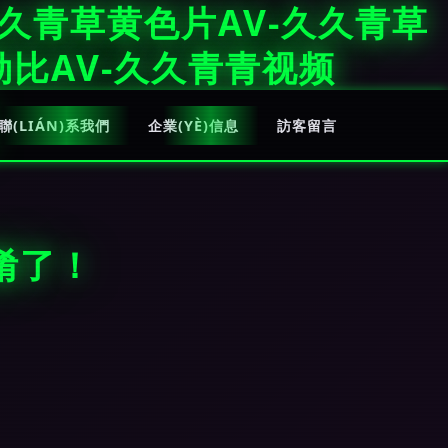
久久青草黄色片AV-久久青草
勒比AV-久久青青视频
聯(LIÁN)系我們
企業(YÈ)信息
訪客留言
淆了！