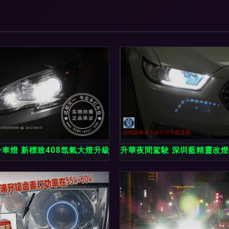
淆了！
一車燈 新標致408氙氣大燈升級，價格透明，照亮夜間行車安全
升華夜間駕駛 深圳藍精靈改