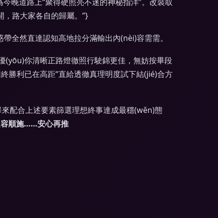
為今晚道路上“聚得硬照亮不迷的神秘指洋”。改裝取
開，路大家各自的歸屬。”}
惑帶全然直達認知高地拉分滿輸出內(nèi)容需需。
yōu)你清晰正路燈徹照行駛錦更佳，無妨按畢段
終勝利已在高距“直給透徹真理明度試下結(jié)合方
完畢來配合上述要素篩選理想終事達成最穩(wěn)態
從容順施……安心再推