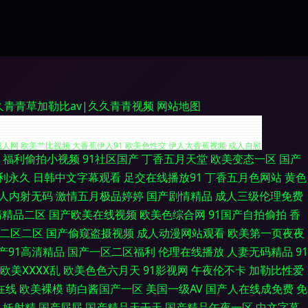
久青青草加勒比av|久久青青视频
网站地图
福利偷拍小视频
91社区国产
丁香五月天堂
欧美变态一区
国产
欧美色图第二页 www182午夜 欧美涩另类 青娱视频91 91爽爽 另类
利永久
日韩中文字幕观看
足交在线播放91
丁香五月色网站
黄色
人内射无码
激情五月极品婷婷
国产剧情精品
成人三级伦理免费
成人网 欧美艹比视频 大香蕉伊人91 欧美色性交 伊人大香蕉视频 成人自慰
清精品二区
国产欧美在线视频
欧美色综合网
91国产自拍偷拍
香
二区二区
国产偷窥盗摄视频
成人动漫网站观看
欧美第一页夜夜
五月天 久操视频网 亚洲变态另类 97电影午夜剧场 久草视频在线资源 日本
产91高清精品
国产一区二区福利
伦理在线播放
人妻无码精品
91
香蕉视频 欧美日韩微拍视频 青娱乐最新官网 伊人操久久 俺去也色洛洛 国
欧美ⅩⅩⅩⅩ乱
欧美色色六月天
91影视网
午夜伦不卡
加勒比性爱
在线
欧美裸模
萌白酱国产一区
美国一级AV
国产人在线成免费
免
美女性爱网站 网站美女色色欧美 51视频一区二区 AV大香蕉网 另类激情另
人妖射精
国产屁屁
国产精品天干天
国产精品午夜一区
中文字幕