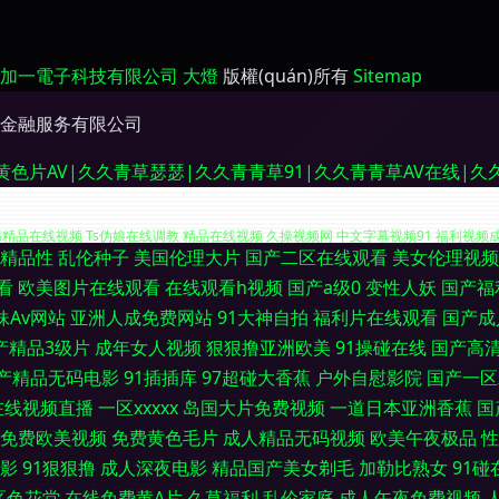
加一電子科技有限公司
大燈
版權(quán)所有
Sitemap
金融服务有限公司
黄色片AV|久久青草瑟瑟|久久青青草91|久久青青草AV在线|久
精品性
乱伦种子
美国伦理大片
国产二区在线观看
美女伦理视频
美少妇A级片 午夜激情爱爱 白丝自慰在线 九一看片不用下载 午夜剧场性爱一 含羞草影音 
看
欧美图片在线观看
在线观看h视频
国产a级0
变性人妖
国产福
妹Av网站
亚洲人成免费网站
91大神自拍
福利片在线观看
国产成
韩精品在线视频 Ts伪娘在线调教 精品在线视频 久操视频网 中文字幕视频91 福利视频
产精品3级片
成年女人视频
狠狠撸亚洲欧美
91操碰在线
国产高
产精品无码电影
91插插库
97超碰大香蕉
户外自慰影院
国产一区
四页 99精品国产视频 国产91做爱 蜜芽鲍鱼精品 色图综合站 亚洲人妖无码 大香蕉
在线视频直播
一区xxxxx
岛国大片免费视频
一道日本亚洲香蕉
国
本三级黄级黄艳 AV片在线观看 国产人人操人人 青青综合操网 香蕉在线视频 成人电影
免费欧美视频
免费黄色毛片
成人精品无码视频
欧美午夜极品
性
影
91狠狠撸
成人深夜电影
精品国产美女剃毛
加勒比熟女
91碰
91 91综合色图 国产TS系里 久久嫩草免费看 日韩新片www 91九色蝌蚪熟女 欧美
区色花堂
在线免费黄A片
久草福利
乱伦家庭
成人午夜免费视频