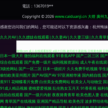
電話：1367019**
Copyright © 2026
www.caiduanji.cn
大燈
廣州九
感谢您访问我们的网站，您可能还对以下资源感兴趣：杭州悔妹
久久片AV|久久嫖妓在线观看|久久妻AV|久久妻三级|久久青草
日本一级大片
微拍福利在线观看
91香蕉APP
国产二区三区
国产
深夜绯色影院 熟女视频91 巨乳性交 伊人大香蕉人综合 丰满熟女视频 欧
综合在线观看
国产免费一级片
福利视频资源站
成人午夜在线观
3级抢网站
国产一区二区
日本一级婬片
久久免费手机视频
学生
激情com 成人在线观看影院 a级片日韩 老司机午夜剧场 日韩黄色网 日
偷怕欧美亚州图片
国产AV国产AV
97亚洲精华液
国内精自线
国
蕉911
花蝴蝶看片免费
白丝美女免费网站
欧美女人与动物交
国
久久不插福利精品 三级文学天堂 91在线视频 丁香五香天堂网 亚洲国产第
91成人精品视频
蜜桃爱爱视频
乱伦熟女五月天
91香蕉视
福利
人妻熟妇 伊人综合久久艹 91在线小视频 国产另类综合 老司机综合 日
自拍在线观看
国产一级片内射
夜夜骑青青草
欧美色图人妻
在线
网
青草国产在线视频
亚洲国产精品导航
欧美色淫
波多野结依电
产av第一页 欧美操逼熟妇 亚洲色图第三页 九九久久香蕉草 欧美综合色图
费黄色A片网址
微拍福利国产视频
国产人成无码视频
国产原创