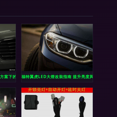
燈方案下的福特金牛座氙氣大燈改裝實錄
福特翼虎LED大燈改裝指南 提升亮度與安全的雙重