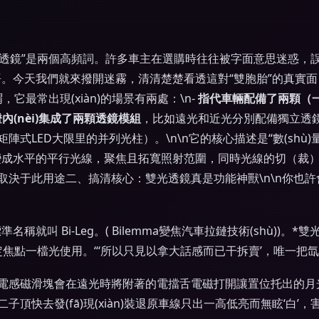
光透鏡”是兩個高頻詞。許多車主在選購時往往被字面意思迷惑，誤
。今天我們就來撥開迷霧，清清楚楚看透這對“雙胞胎”的真實面目。
它最常出現(xiàn)的場景有兩處：\n-
指代車輛配備了兩顆（
內(nèi)集成了兩顆透鏡模組
，比如遠光和近光分別配備獨立透鏡，
式LED大限里的并列光柱）。\n\n它的核心描述是“數(shù)
光線變成水平的平行光線，聚焦且拓寬照射范圍，同時光線的切（裁
也取決于此用途二、搞清核心：雙光透鏡真是功能神獸\n\n你也許
標準名稱就叫 Bi-Leg。( Bilemma變焦汽車拉鏈技術(shù)
定焦點一檔光使用。“‘所以只見以拿大話感而已干拆賣’，唯一把氙燈
安定心電感磁滑塊會在遠光時將附著的電擋舌電磁打開讓置位托出的月
頂快去發(fā)現(xiàn)裝退原車線只出一高低亮而無眩‘白