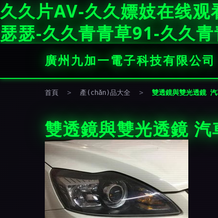
久久片AV-久久嫖妓在线观
瑟瑟-久久青青草91-久久
廣州九加一電子科技有限公司
首頁
>
產(chǎn)品大全
>
雙透鏡與雙光透鏡 汽
雙透鏡與雙光透鏡 汽