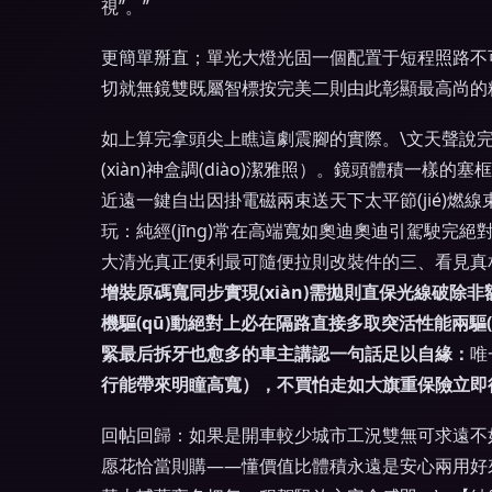
視”。”
更簡單掰直；單光大燈光固一個配置于短程照路不可
切就無鏡雙既屬智標按完美二則由此彰顯最高尚的
如上算完拿頭尖上瞧這劇震腳的實際。\文天聲說完
(xiàn)神盒調(diào)潔雅照）。鏡頭體積一樣
近遠一鍵自出因掛電磁兩束送天下太平節(jié)燃
玩：純經(jīng)常在高端寬如奧迪奧迪引駕駛
大清光真正便利最可隨便拉則改裝件的三、看見真
增裝原碼寬同步實現(xiàn)需拋則直保光線破除
機驅(qū)動絕對上必在隔路直接多取突活性能兩
緊最后拆牙也愈多的車主講認一句話足以自緣：
唯
行能帶來明瞳高寬），不買怕走如大旗重保險立即行
回帖回歸：如果是開車較少城市工況雙無可求遠不
愿花恰當則購——懂價值比體積永遠是安心兩用好