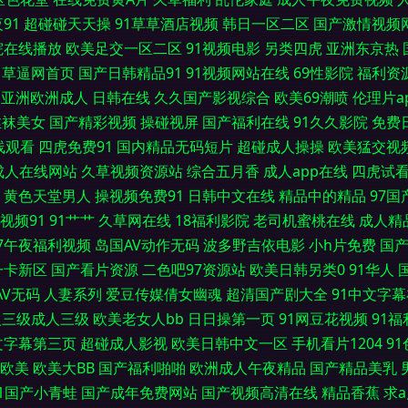
91
超碰碰天天操
91草草酒店视频
韩日一区二区
国产激情视频
欧美足足交 日日干艹 亚洲一区日韩欧美 97超碰婷婷 久久大香蕉天堂 日韩三级第一页 午夜
院在线播放
欧美足交一区二区
91视频电影
另类四虎
亚洲东京热
草逼网首页
国产日韩精品91
91视频网站在线
69性影院
福利资
欧色 国产性爱一区 宅女午夜福利 超碰超碰在线 国产精品在线久久 久久伊人一区网 亚
亚洲欧洲成人
日韩在线
久久国产影视综合
欧美69潮喷
伦理片a
丝袜美女
国产精彩视频
操碰视屏
国产福利在线
91久久影院
免费
干b网 色先锋影音AV 伊人影院国产91 91新地址 久久偷拍视频网 三级片av片 影音先
线观看
四虎免费91
国内精品无码短片
超碰成人操操
欧美猛交视
成人在线网站
久草视频资源站
综合五月香
成人app在线
四虎试
人人澡人人爱 av午夜狸狸 精品视频99 欧美色图20p 手机在线有码A片 伊人网成人在线
黄色天堂男人
操视频免费91
日韩中文在线
精品中的精品
97
成人自拍 欧美深爱激情 伊人综合影院AV 丁香九月大香蕉 欧美00 四虎永久地址日韩
视频91
91艹艹
久草网在线
18福利影院
老司机蜜桃在线
成人精
97午夜福利视频
岛国AV动作无码
波多野吉依电影
小h片免费
国
无码 97超碰人人在线 国产探花av 日本浮力影院 亚洲l色图 97色com 高清肏屄宅女
一卡新区
国产看片资源
二色吧97资源站
欧美日韩另类0
91华人
AV无码
人妻系列
爱豆传媒倩女幽魂
超清国产剧大全
91中文字
京热 国民内射视频 亚洲免费黄色网址 97资源站超碰 黄色链接在线观看 日本激情影院 影
人三级成人三级
欧美老女人bb
日日操第一页
91网豆花视频
91
文字幕第三页
超碰成人影视
欧美日韩中文一区
手机看片1204
9
草逼网址 狠狠干中文字幕 欧美日A 香蕉爱爱网 超碰玖玖 黄色网页大全 人人操AV 18视
欧美
欧美大BB
国产福利啪啪
欧洲成人午夜精品
国产精品美乳
91国产小青蛙
国产成年免费网站
国产视频高清在线
精品香蕉
求
看 亚洲AV东方在线 大香蕉久久成网 伦理在线观看 日日撸亚洲视频 97超碰人人草 黑丝