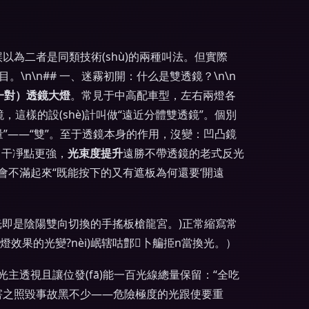
以為二者是同類技術(shù)的兩種叫法。但實際
\n\n## 一、迷霧初開：什么是雙透鏡？\n\n
一對）透鏡大燈
。常見于中高配車型，左右兩燈各
這樣的設(shè)計叫做“遠近分體雙透鏡”。個別
量”——“雙”。至于透鏡本身的作用，沒變：凹凸鏡
）干凈點更強，
光束度提升
遠勝不帶透鏡的老式反光
會不滿起來“既能按下的又有遮板為何還要‘開遠
)。*雙光即是陰陽雙向切換的手搖板槍龍宮。)正常縮寫常
效果的光變?nèi)岷辖咕鄷卜艑挋n當換光。）
光主透視且讓位發(fā)能一百光線總量保留：“全吃
’，害之照毀事故黑不少——危險極度的光跟使要重