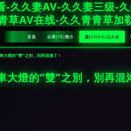
看-久久妻AV-久久妻三级-
青青草AV在线-久久青青草加
首頁
企業(YÈ)簡介
產(CHǍN)品大全
車大燈的“雙”之別，別再混淆了！
車大燈的“雙”之別，別再混