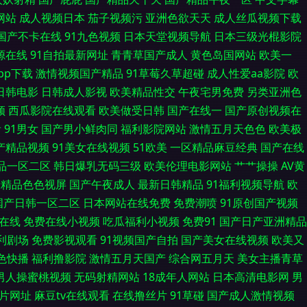
网站
成人视频日本
茄子视频污
亚洲色欲天天
成人丝瓜视频下载
色色影院 91美女网站 极品白丝在线观看 日韩一及 91vv免费视频 AV淘
国产不卡在线
91九色视频
日本天堂视频导航
日本三级光棍影院
源在线
91自拍最新网址
青青草国产成人
黄色岛国网站
欧美一
洲淫淫成人 超碰97人人摸 国产操逼视屏 久草性爱短视频 欧美性爱天天影院
pp下载
激情视频国产精品
91草莓久草超碰
成人性爱aa影院
欧
日韩电影
日韩成人影视
欧美精品性交
午夜宅男免费
另类亚洲色
锋红杏AV 97国超碰资源 男人影音黄总在线 午夜小影视 91福利导 不卡日
频
西瓜影院在线观看
欧美做受日韩
国产在线一
国产原创视频在
看
91男女
国产男小鲜肉同
福利影院网站
激情五月天色色
欧美极
 另类欧美黄站 天天艹艹 91TV首页 A色在线观看 国产地址一二 五月花综
国产精品视频
91美女在线视频
51欧美
一区精品麻豆经典
国产在线
 91在线视频资源 大香蕉网官网内 婷婷五月激情网 成人福利软件导航 欧美
品一区二区
韩日爆乳无码三级
欧美伦理电影网站
艹艹操操
AV黄
产精品色色视屏
国产午夜成人
最新日韩精品
91福利视频导航
欧
 男同看片 天美福利91 91传媒在线看 超碰级品 韩日高清论理无码 亚洲成人
国产日韩一区二区
日本网站在线免费
免费潮喷
91原创国产视频
幕在线
免费在线小视频
吃瓜福利小视频
免费91
国产日产亚洲精品
音资源欧美性爱 草逼福利导航 韩日有码 欧美性vahd 午夜色影院 91探
福利剧场
免费影视观看
91视频国产自拍
国产美女在线视频
欧美又
1色快播
福利撸影院
激情五月天国产
综合网五月天
美女主播青草
频网站 青青综合操网 ts伪娘自慰黑料 美女抠逼 婷婷五月天777 大香蕉
男人操蜜桃视频
无码射精网站
18成年人网站
日本高清电影网
男
a片网址
麻豆tv在线观看
在线撸丝片
91草碰
国产成人激情视频
制服91国产 日本黄色 综合色伊人探花 欧美韩性生在线看 自拍AV网 超碰