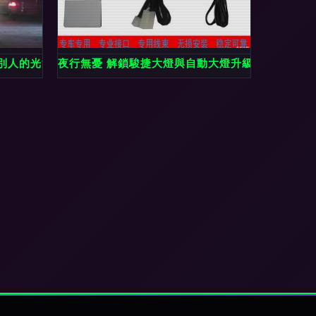
人的光污染——大燈使用需要規(GUĪ)范
夜行無憂 解鎖駿捷大燈與自動大燈升級全攻略