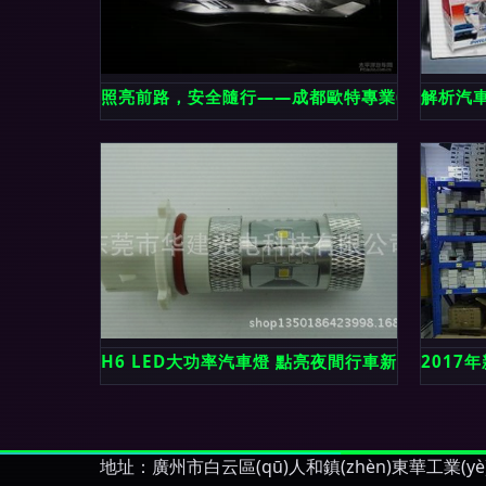
照亮前路，安全隨行——成都歐特專業(YÈ)升級寶
解析汽車
H6 LED大功率汽車燈 點亮夜間行車新體驗——
2017
地址：廣州市白云區(qū)人和鎮(zhèn)東華工業(yè