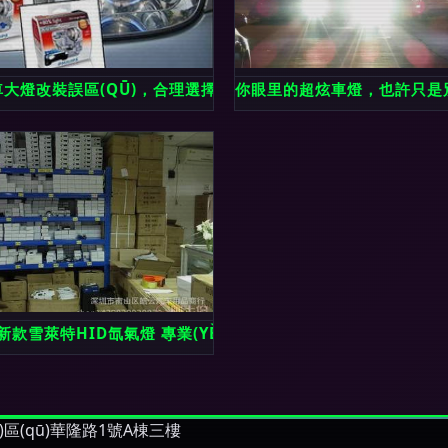
馬X5大燈
大燈改裝誤區(QŪ)，合理選擇配套產(CHǍN)品方能致遠
你眼里的超炫車燈，也許只是別
東莞市華建光電科技推薦
年新款雪萊特HID氙氣燈 專業(YÈ)級改裝體驗與超亮之光
)區(qū)華隆路1號A棟三樓