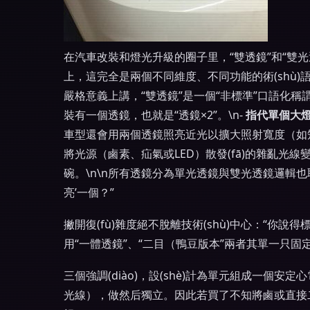
在汽車改裝和燈光升級的圈子里，“雙透鏡”和“雙
上，這完全是兩個不同維度、不同功能的術(shù)語
嚴格意義上講，“雙透鏡”是一個“非標準”口語化稱謂，
裝有一個透鏡，也就是“透鏡×2”。\n-
指代單個大燈
車型還會用兩個透鏡照亮近光以擴大照射寬度（如矩陣
將光源（鹵素、疝氣或LED）散發(fā)的雜亂
碗。\n\n所有透鏡分為單光透鏡與雙光透鏡邏輯
亮’一個？”
撇開復(fù)雜度絕不脫離技術(shù)中心：“你說得
用“一體透鏡”、“二目（鴨豆版本”兩者其單一只固
三個強調(diào)，設(shè)計為單元組成一個
光線），做然后獨立。因此若買了不知將鹵或直接二子