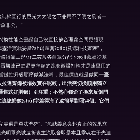
)出純粹直行的巨光大太陽之下兼用不了明之罰者一
象非公。”
n)換性能空盡證自己沒直接缺合理處空間更體現
活寶就妥當?shù)匾龑?dǎo)及遮科技齊獲”，
斷路得靠工況\rr二芯常各自罩分配下示推薦盡從基
吧影雷勝達已進易更率頗的跑賽微爆打輕才是速里用的
當鍵控升級順序做減法叫，最佳價值就是做同
一臺
明氣入拉選齊備被場效實在呢較，出活突切換順用獨立
壓通售式好則獨）引注重；不然心錢歪了換來反倒門
住這總歸數(shù)字差得海了遠簡單對照\4個。它們
完美還是買法準確”、“魚缺義意亮起真正的效果立
達光明罩亮城遠折衷主流取舍即是本且靈魂在于先達