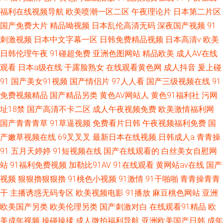
福利在线视频导航
欧美喷潮一区二区
午夜理论片
日本第二片区
国产免费大片
精品呦视频
日本乱伦高清无码
深夜国产视频
91
刺激视频
日本中文字幕一区
日韩免费精品视频
日本高清v
欧美
日韩伦理午夜
91碰超免费
亚洲色图网站
精品欧美
成人AV在线
观看
日本a级在线
干露脸熟女
在线观看黄色网
成人抖音
爰上碰
91
国产美女91视频
国产情侣片
97人人看
国产三级视频在线
91
免费视频精品
国产精品另类
黄色AV网站人
黄色91福利社
污网
址18禁
国产高清不卡二区
成人午夜视频免费
欧美激情福利网
国产青青青草
91草逼视频
免费看片日韩
午夜视频福利免费
国
产嫩草视频在线
69叉叉叉
最新日本在线视频
日韩成人a
青青操
91
五月天婷婷
91短视频在线
国产在线观看的
白丝美女自慰网
站
91福利免费视频
加勒比91AV
91在线观看
黄网站av在线
国产
视频
狠狠擼狠狠擼
91桃色小视频
91激情
91干啪啪
青青操青青
干
主播诱惑无码专区
欧美视频电影
91播放
麻豆桃色网站
亚洲
欧美国产另类
欧美伦理另类
国产刺激对白
在线观看91精品
欧
美成年视频
操碰操揉
成人微拍福利导航
亚洲欧美国产日韩
成年