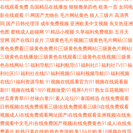
在线观看免费
岛国精品在线播放
狠狠撸第四色
欧美一页
女同电
影在线观看
91网国产尤物在
毛片网站黄色
狼人三级片
高清男
同
国产日韩伦理淫
成年免费视频
亚洲欧美中文视频
东京热亚洲
色图
蜜桃成人超碰网
91精品小视频
久草福利免费视影
五月天
堂网
国产在线日皮片
三级黄色毛片视频|三级黄色毛片网站|三级
黄色免费看|三级黄色免费片|三级黄色免费网站|三级黄色片网站|
三级黄色在线播放|三级黄色在线观看|三级黄色在线视频|三级黄
色在线网站
51福利导航|51福利航导|51福利社|51福利社TV|51福
利社区|51福利社在线|51福利视频|51福利视频导航|51福利视频
在线|51福利资源导航
91视频在线观看官方|91视频在线观看最
新|91视频在线看18|91视频做爱|91视屏A片|91熟女豆花视频|91
丝瓜青青草|91丝袜白浆|91素人论坛|91泰国精选
在线免费观看
日韩视频|在线免费观看三级|在线免费观看三级0|在线免费观看
视频成人|在线免费观看网址国产|在线免费观看亚洲视频|在线免
费观看中文毛片|在线免费国产视频|在线免费黄色91成人|在线免
费看片
欧韩日美在线|欧韩色资源|欧美18A片|欧美18视频在线导