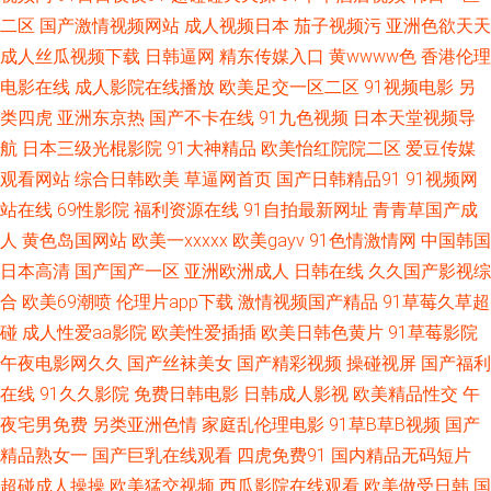
区二区 久热精品8 波多野氏黄色39 午夜影院7763 老熟女自慰91 俺去也资原
二区
国产激情视频网站
成人视频日本
茄子视频污
亚洲色欲天天
成人丝瓜视频下载
日韩逼网
精东传媒入口
黄wwww色
香港伦理
香蕉网站在线 久久香港大香蕉 操逼福利导航 午夜福利视频1 老湿影院免费
电影在线
成人影院在线播放
欧美足交一区二区
91视频电影
另
类四虎
亚洲东京热
国产不卡在线
91九色视频
日本天堂视频导
白丝美女后入爆操 91黄色网入口站 日本不卡视频 国产区熟女 91视频专区 日
航
日本三级光棍影院
91大神精品
欧美怡红院院二区
爱豆传媒
韩成人综合AⅤ 精品伊人久久伊人 99热婷婷 熟女激情网 精东影业蜜桃91 成
观看网站
综合日韩欧美
草逼网首页
国产日韩精品91
91视频网
站在线
69性影院
福利资源在线
91自拍最新网址
青青草国产成
人电影AV 亚州综合色网 免费黄色影视 白丝白虎91中出 亚洲春色综合另类 男
人
黄色岛国网站
欧美一xxxxx
欧美gayv
91色情激情网
中国韩国
日本高清
国产国产一区
亚洲欧洲成人
日韩在线
久久国产影视综
人色网 成人电影青青草 伊人综合影院AV 91视频首页蝌蚪 成人片网址 欧美操
合
欧美69潮喷
伦理片app下载
激情视频国产精品
91草莓久草超
碰
成人性爱aa影院
欧美性爱插插
欧美日韩色黄片
91草莓影院
B视频 狠狠日天天 97超碰在线资源 无码欧美另类 女同h片网站 福利视频在
午夜电影网久久
国产丝袜美女
国产精彩视频
操碰视屏
国产福利
在线
91久久影院
免费日韩电影
日韩成人影视
欧美精品性交
午
线导航 91电影免费看 日韩福利导航 久久福利合集 超碰97A片 影音先锋91看
夜宅男免费
另类亚洲色情
家庭乱伦理电影
91草B草B视频
国产
片 人人操网 海角社区91人妻 97伊人网 午夜无码 欧美传媒91 岛国偷拍色图
精品熟女一
国产巨乳在线观看
四虎免费91
国内精品无码短片
超碰成人操操
欧美猛交视频
西瓜影院在线观看
欧美做受日韩
国