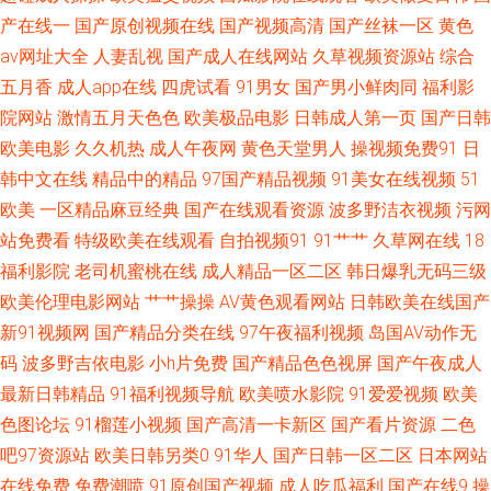
91初夜 天天天肏 美女被插网站 成人午夜精品 宅男爆菊精品在线 日本不卡成
产在线一
国产原创视频在线
国产视频高清
国产丝袜一区
黄色
av网址大全
人妻乱视
国产成人在线网站
久草视频资源站
综合
人 激情六月天色综合 www日韩欧美 香蕉视频污 欧美熟妇bbw 黄色国产大全
五月香
成人app在线
四虎试看
91男女
国产男小鲜肉同
福利影
院网站
激情五月天色色
欧美极品电影
日韩成人第一页
国产日韩
AV白丝 午夜视频入口 男人和女人操国产 福利视频在线导航 91呦呦在线观看
欧美电影
久久机热
成人午夜网
黄色天堂男人
操视频免费91
日
韩中文在线
精品中的精品
97国产精品视频
91美女在线视频
51
午夜性福 欧美地址一二三 国产成人传媒熟 91社在线观看 丝袜熟女中文字幕
欧美
一区精品麻豆经典
国产在线观看资源
波多野洁衣视频
污网
蜜臀综合91色 岛国片在线播放 97人人在线 午夜另类成人AV 欧美人妻导航
站免费看
特级欧美在线观看
自拍视频91
91艹艹
久草网在线
18
福利影院
老司机蜜桃在线
成人精品一区二区
韩日爆乳无码三级
国产极品视频久久 97色团精华液 亚洲精品无码一区 欧美另类TV 国产素人不
欧美伦理电影网站
艹艹操操
AV黄色观看网站
日韩欧美在线国产
新91视频网
国产精品分类在线
97午夜福利视频
岛国AV动作无
卡 AV国产 亚洲另类五月天 日韩小电影院1区 美女涩涩网站 国产妞干网 97夜
码
波多野吉依电影
小h片免费
国产精品色色视屏
国产午夜成人
最新日韩精品
91福利视频导航
欧美喷水影院
91爱爱视频
欧美
夜夜 午夜福利健美 欧美日韩国产成人 黄色天天干 俺去也激情五月 91传媒色
色图论坛
91榴莲小视频
国产高清一卡新区
国产看片资源
二色
网站 日韩有码三级 另类激情影院 国产65页 91在线观看 亚州色图20p 青青操
吧97资源站
欧美日韩另类0
91华人
国产日韩一区二区
日本网站
在线免费
免费潮喷
91原创国产视频
成人吃瓜福利
国产在线9
操