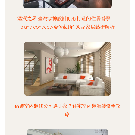
溫潤之界 臺灣森博設計傾心打造的住居哲學——
blanc concept×金伶藝所198㎡家居藝術解析
宿遷室內裝修公司選哪家？住宅室內裝飾裝修全攻
略