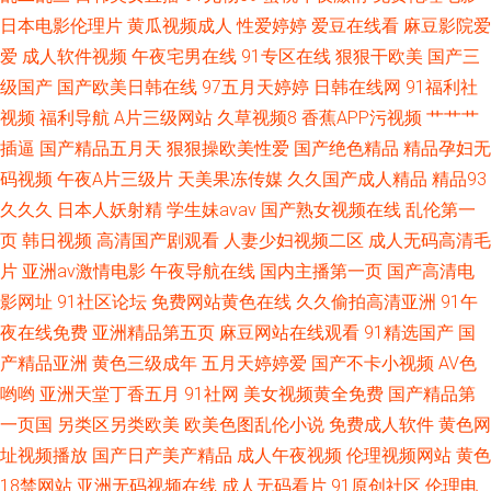
日本电影伦理片
黄瓜视频成人
性爱婷婷
爱豆在线看
麻豆影院爱
爱
成人软件视频
午夜宅男在线
91专区在线
狠狠干欧美
国产三
级国产
国产欧美日韩在线
97五月天婷婷
日韩在线网
91福利社
视频
福利导航
A片三级网站
久草视频8
香蕉APP污视频
艹艹艹
插逼
国产精品五月天
狠狠操欧美性爱
国产绝色精品
精品孕妇无
码视频
午夜A片三级片
天美果冻传媒
久久国产成人精品
精品93
久久久
日本人妖射精
学生妹avav
国产熟女视频在线
乱伦第一
页
韩日视频
高清国产剧观看
人妻少妇视频二区
成人无码高清毛
片
亚洲av激情电影
午夜导航在线
国内主播第一页
国产高清电
影网址
91社区论坛
免费网站黄色在线
久久偷拍高清亚洲
91午
夜在线免费
亚洲精品第五页
麻豆网站在线观看
91精选国产
国
产精品亚洲
黄色三级成年
五月天婷婷爱
国产不卡小视频
AV色
哟哟
亚洲天堂丁香五月
91社网
美女视频黄全免费
国产精品第
一页国
另类区另类欧美
欧美色图乱伦小说
免费成人软件
黄色网
址视频播放
国产日产美产精品
成人午夜视频
伦理视频网站
黄色
18禁网站
亚洲无码视频在线
成人无码看片
91原创社区
伦理电