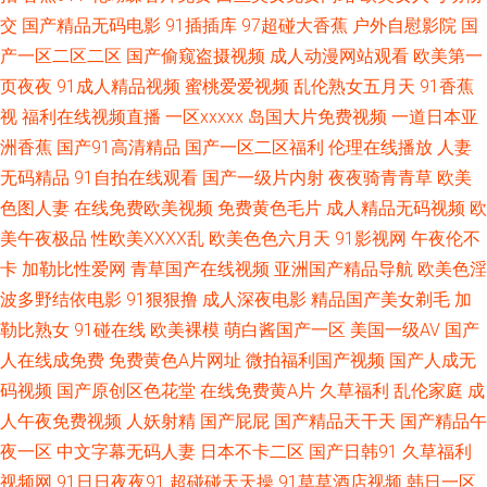
韩国操逼 另类排泄av AV网址无码 四虎影院国产精品 精品导航 97资源超碰
交
国产精品无码电影
91插插库
97超碰大香蕉
户外自慰影院
国
产一区二区二区
国产偷窥盗摄视频
成人动漫网站观看
欧美第一
日韩在线精品色色 韩国不卡AV 91福利导航 免费18 久草福利在线观看 av超
页夜夜
91成人精品视频
蜜桃爱爱视频
乱伦熟女五月天
91香蕉
视
福利在线视频直播
一区xxxxx
岛国大片免费视频
一道日本亚
碰 日韩三级aa 韩日免费 91福利版 欧美另类天堂 操操干干 四虎密臀av蜜桃
洲香蕉
国产91高清精品
国产一区二区福利
伦理在线播放
人妻
久久精品国产亚州 aV中亚 少妇午夜影院 韩国AA毛片 91磁力 日本A∨网站 韩
无码精品
91自拍在线观看
国产一级片内射
夜夜骑青青草
欧美
色图人妻
在线免费欧美视频
免费黄色毛片
成人精品无码视频
欧
国操逼大片 91操机视频 欧美色图1 国产精品免费网站 白丝黄91 无码东京热
美午夜极品
性欧美ⅩⅩⅩⅩ乱
欧美色色六月天
91影视网
午夜伦不
卡
加勒比性爱网
青草国产在线视频
亚洲国产精品导航
欧美色淫
专区 久草福利在线视频 97操逼网 日本人操日本人 激情片在線 91深夜福利一
波多野结依电影
91狠狠撸
成人深夜电影
精品国产美女剃毛
加
勒比熟女
91碰在线
欧美裸模
萌白酱国产一区
美国一级AV
国产
区 日韩伦理在线观看 美女逼视频 豆花影院色 伊人大香啪啪 欧美成人影 东方
人在线成免费
免费黄色A片网址
微拍福利国产视频
国产人成无
码视频
国产原创区色花堂
在线免费黄A片
久草福利
乱伦家庭
成
成人AV在线 亚洲AV炮图 精品国产网站 91网在线看 五月天福利网 久久AV香
人午夜免费视频
人妖射精
国产屁屁
国产精品天干天
国产精品午
蕉 99福利导航微拍 网址导航免费看片 久草福利资源站 TS赵恩静 午夜秀场一
夜一区
中文字幕无码人妻
日本不卡二区
国产日韩91
久草福利
视频网
91日日夜夜91
超碰碰天天操
91草草酒店视频
韩日一区