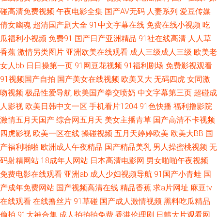
网站 黑丝变态人妖 操人妻11234 18岁已成人看片 午夜AV性 欧美色色资源站
碰高清免费视频
午夜电影全集
国产AV无码
人妻系列
爱豆传媒
倩女幽魂
超清国产剧大全
91中文字幕在线
免费在线小视频
吃
韩国日逼无码 超碰福利社 91成人观看 三级黄色白丝网站 美女午夜影院 国产
瓜福利小视频
免费91
国产日产亚洲精品
91社在线高清
人人草
香蕉
激情另类图片
亚洲欧美在线观看
成人三级成人三级
欧美老
国语对白 99超碰碰碰碰碰 亚洲午夜剧场 日本少妇天堂 久久一品熟妇 国产91
女人bb
日日操第一页
91网豆花视频
91福利剧场
免费影视观看
91视频国产自拍
国产美女在线视频
欧美又大
无码四虎
女同激
在 AV一区二区AV 综合精品系列 日韩日逼网 老司机日日夜夜 国产精品肏屄电
吻视频
极品性爱导航
欧美国产拳交喷奶
中文字幕第三页
超碰成
影 超碰69 91啦国产剧情 探花精品系列 欧美性爱天天影院 黄色香蕉视频 91
人影视
欧美日韩中文一区
手机看片1204
91色快播
福利撸影院
激情五月天国产
综合网五月天
美女主播青草
国产高清不卡视频
微拍视频 伊人在线成人av 色色视频自拍首页 欧美本土自拍 黄色小片8848 成
四虎影视
欧美一区在线
操碰视频
五月天婷婷欧美
欧美大BB
国
产福利啪啪
欧洲成人午夜精品
国产精品美乳
男人操蜜桃视频
无
人电影青青草 91在线网站 亚洲毛片网站 色色国产传媒 欧美aa 久艹视屏 国
码射精网站
18成年人网站
日本高清电影网
男女啪啪午夜视频
免费电影在线观看
亚洲ab
成人少妇视频导航
91国产小青蛙
国
产精品乱轮 99人人操 一道本高清 日韩色片在线看 免费的瑟瑟的网站 黑丝系
产成年免费网站
国产视频高清在线
精品香蕉
求a片网址
麻豆tv
在线观看
在线撸丝片
91草碰
国产成人激情视频
黑料吃瓜精品
列影音先锋 大香蕉AⅤ 97超碰资源站 亚洲黄页在线看 日韩精品色色网 男人
偷拍
91大神合集
成人拍拍拍免费
香港伦理剧
日韩大片观看网