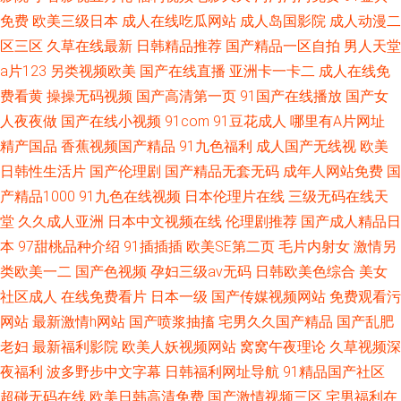
免费
欧美三级日本
成人在线吃瓜网站
成人岛国影院
成人动漫二
区三区
久草在线最新
日韩精品推荐
国产精品一区自拍
男人天堂
a片123
另类视频欧美
国产在线直播
亚洲卡一卡二
成人在线免
费看黄
操操无码视频
国产高清第一页
91国产在线播放
国产女
人夜夜做
国产在线小视频
91com
91豆花成人
哪里有A片网址
精产国品
香蕉视频国产精品
91九色福利
成人国产无线视
欧美
日韩性生活片
国产伦理剧
国产精品无套无码
成年人网站免费
国
产精品1000
91九色在线视频
日本伦理片在线
三级无码在线天
堂
久久成人亚洲
日本中文视频在线
伦理剧推荐
国产成人精品日
本
97甜桃品种介绍
91插插插
欧美SE第二页
毛片内射女
激情另
类欧美一二
国产色视频
孕妇三级av无码
日韩欧美色综合
美女
社区成人
在线免费看片
日本一级
国产传媒视频网站
免费观看污
网站
最新激情h网站
国产喷浆抽搐
宅男久久国产精品
国产乱肥
老妇
最新福利影院
欧美人妖视频网站
窝窝午夜理论
久草视频深
夜福利
波多野步中文字幕
日韩福利网址导航
91精品国产社区
超碰无码在线
欧美日韩高清免费
国产激情视频三区
宅男福利在