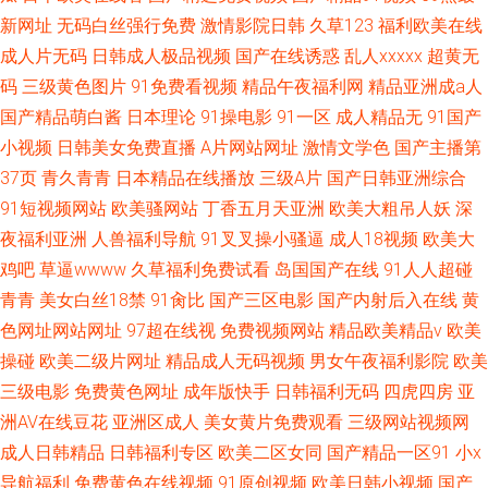
新网址
无码白丝强行免费
激情影院日韩
久草123
福利欧美在线
成人片无码
日韩成人极品视频
国产在线诱惑
乱人xxxxx
超黄无
码
三级黄色图片
91免费看视频
精品午夜福利网
精品亚洲成a人
国产精品萌白酱
日本理论
91操电影
91一区
成人精品无
91国产
小视频
日韩美女免费直播
A片网站网址
激情文学色
国产主播第
37页
青久青青
日本精品在线播放
三级A片
国产日韩亚洲综合
91短视频网站
欧美骚网站
丁香五月天亚洲
欧美大粗吊人妖
深
夜福利亚洲
人兽福利导航
91叉叉操小骚逼
成人18视频
欧美大
鸡吧
草逼wwww
久草福利免费试看
岛国国产在线
91人人超碰
青青
美女白丝18禁
91肏比
国产三区电影
国产内射后入在线
黄
色网址网站网址
97超在线视
免费视频网站
精品欧美精品v
欧美
操碰
欧美二级片网址
精品成人无码视频
男女午夜福利影院
欧美
三级电影
免费黄色网址
成年版快手
日韩福利无码
四虎四房
亚
洲AV在线豆花
亚洲区成人
美女黄片免费观看
三级网站视频网
成人日韩精品
日韩福利专区
欧美二区女同
国产精品一区91
小x
导航福利
免费黄色在线视频
91原创视频
欧美日韩小视频
国产