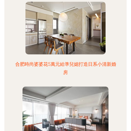
合肥時尚婆婆花5萬元給準兒媳打造日系小清新婚
房