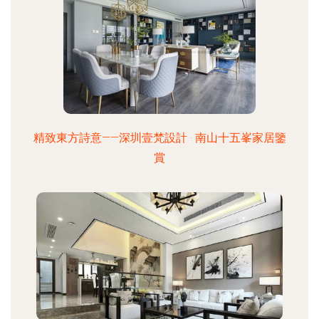
精致東方詩意——深圳壹梵設計 · 南山十五峯家居鑒
賞