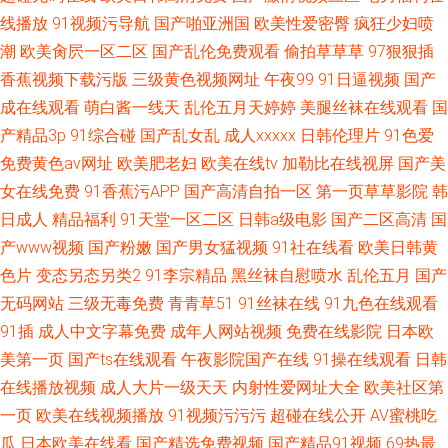
线播放
91视频污导航
国产啪亚洲国
欧美性爱密臀
疯狂少妇喷
潮
欧美肏屄一区二区
国产乱伦免费观看
偷拍草草草
97狠狠插
香蕉视频下载污版
三级黄色视频网址
午夜99
91日逼视频
国产
成在线观看
萌白酱一线天
乱伦五月天婷婷
美腿丝袜在线观看
国
产精品3p
91综合碰
国产乱女乱
成人xxxxx
日韩伦理片
91色爱
免费黄色av网址
欧美肥老妇
欧美在线tv
加勒比在线视屏
国产美
女在线免费
91香蕉污APP
国产高清自拍一区
第一页草草影院
韩
日成人
精品福利
91天堂一区二区
日韩a级电影
国产二区高清
国
产www视频
国产粉嫩
国产男女猛视频
91社在线看
欧美日韩黄
色片
变态另态另类2
91李宗精品
黑丝袜自慰喷水
乱伦五月
国产
无码网站
三级无毒免费
青青草51
91丝袜在线
91九色在线观看
91插
成人中文字幕免费
成年人网站视频
免费在线影院
日本欧
美第一页
国产ts在线观看
午夜影院国产在线
91操在线观看
日韩
在线播放视频
成人大片一级天天
内射性爱网址大全
欧美社区第
一页
欧美在线视频播放
91视频污污污
超碰在线公开
AV蜜桃吃
瓜
日本欧美在线看
国产精选免费视频
国产精品91视频
69热最