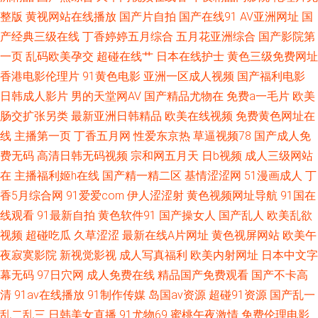
类激情小说 午夜久久电影 午夜成人骚蜜桃网 天天操屄网 日本丝袜足交 欧美
整版
黄视网站在线播放
国产片自拍
国产在线91
AV亚洲网址
国
产经典三级在线
丁香婷婷五月综合
五月花亚洲综合
国产影院第
性爱另类3 美女抠逼视频 激情小视频91 国产a成人 成人在哪看片 肏屄一区二
一页
乱码欧美孕交
超碰在线艹
日本在线护士
黄色三级免费网址
香港电影伦理片
91黄色电影
亚洲一区成人视频
国产福利电影
区三 www黄色网址 97欧美 中文字幕久久精品 亚洲三级片另类 婷婷激情综
日韩成人影片
男的天堂网AV
国产精品尤物在
免费a一毛片
欧美
肠交扩张另类
最新亚洲日韩精品
欧美在线视频
免费黄色网址在
合网 超碰网址 精东A片 久草国产福利视频 欧美专区精品色 亚洲免费成人电
线
主播第一页
丁香五月网
性爱东京热
草逼视频78
国产成人免
费无码
高清日韩无码视频
宗和网五月天
日b视频
成人三级网站
影 午夜免费大片
在
主播福利姬h在线
国产精一精二区
基情涩涩网
51漫画成人
丁
香5月综合网
91爱爱com
伊人涩涩射
黄色视频网址导航
91国在
线观看
91最新自拍
黄色软件91
国产操女人
国产乱人
欧美乱欲
视频
超碰吃瓜
久草涩涩
最新在线A片网址
黄色视屏网站
欧美午
夜寂寞影院
新视觉影视
成人写真福利
欧美内射网址
日本中文字
幕无码
97日穴网
成人免费在线
精品国产免费观看
国产不卡高
清
91av在线播放
91制作传媒
岛国av资源
超碰91资源
国产乱一
乱二乱三
日韩美女直播
91尤物69
蜜桃午夜激情
免费伦理电影