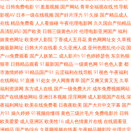
天堂超碰 海角社区猫先生 大香蕉五月天婷婷 97视频在线91 91av 五月天婷
址
日韩免费电影
91羞羞视频
国产网站
青草全福视在线
性导航
影视AV
日本一级在线视频
国产好片浮力
91久操
国产精品成人
婷色 青青草欧美在线 狼友综合网 国产线路一区进入 www97亚洲 91九色国
在线
精品免费看
人人看操碰
午夜伦理电影网
久久国自产拍精品
高清乱码0
国产欧美
日韩三级黄色A片
伦理电影亚洲国产
福利
产 亚洲综合春 熟女a资源 欧洲综合色图 狼友青草园 国产在线91网站 成人无
姬黄色网址
欧美伊人影院
丁香成人五月花
黄色网网址女
久草视
频最新网址
日韩大片在线看
久久亚洲人成
亚州色图乱伦小说
国
码福利导航 AV管网 91高清无码电影 午夜三级大片 日韩视频导航 青草视频网
产va免费观看
国产人妖第二
成人影片h
91色婷婷瑟色
东京热狠
站 老湿影院香蕉 国产色资源 超碰人人青青55 91熊猫视频 伊人91在线观看
狠草
日韩精品观看
91最新国产精品
一级黄色网
91色色人妻
都
市激情婷婷
91精品国产91
云涩福利在线导航
91视色
午夜福利
日韩欧美国产17 欧美呦呦啊啊啊 玖玖男人资源站 精品久久入 国产无人区大
在线网站
91直播
91处女
伊人网青青草
国产又爽又黄又无
久草
福利资源网
东方成人在线
国产一级免费大片
成年免费视频网站
片 岛国AV搬运工 A级网站 97无码超碰 91免费观看视频 伊人青青香蕉 四虎
国产在线播放网站
亚洲日本视频
淫淫网网
成人影视国产在线
深
夜福利网址
欧美在线免费看
日夜夜欧美
国产大片中文字幕
国产
午夜福利视频 日本黄页免费 欧美少女性性交 美女夜色黄 激情午夜一区 国产
片91
操久婷婷
91视频你懂得
黄色三级片毛片
免费电影片
日韩
欧美爱爱
成人亚洲区
欧美性16
成人色情黄片在线
在线观看亚
成人伊人 成人大香蕉视频 www美女AV 97精品色情 91不用下载观看 亚洲另
洲精品
国产热综合
久草网视频在线看
午夜精品网影院
伦理片完