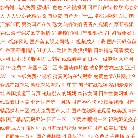
影香港
成人免费
蜜桃91色色
A片视频网
国产自在线
操欧美老女
人
人人97综合精品
岛国免费
国产无码一二
蜜桃tv网站入口
国
产第66页
另类国产在线
熟女自拍偷拍
青青久视频
久草新视频
在线
激情深爱欧美激情
91视频官网国产
狠狠操-91
91我要操
国
产ts视频网站
国产美女视频网站
91视频成人下载
国产无码色色
91香蕉亚洲精品
91伊人加勒比
欧美狠狠插
日韩精品高清
黄色
av网
日本波多野吉衣
日韩在线观看精品
日本一级电影
久草网
页
97免费艹
岛国一区二区
岛国动作片在
波多野吉衣三级
亚洲
AV一卡
在线免费小视频
搞黄网站在线观看
免费色情A片网扯
91
资源在线视频
蜜桃视频网站
91中文
国产在线视频
福利爱爱网
址
岛国搬运工首页
伦理朋友的妈妈
丝袜女同
日韩性爱网址
在
线观看日本黄
亚洲国产第一网站
国产99不卡
66精品视频
国产
精品探花一区
成人免费国产大片
国产在线网址观看
欧美激情日
韩
国产精品无码亚洲
国产一区二区黄片
喷潮一区
福利姬足交在
线看
成人午夜网址
五月花无码视频
青青草国产
欧美日韩乱
国
产屁屁第一页
91国产视频网
性爱草逼91AV
免费欧美视频
欧美