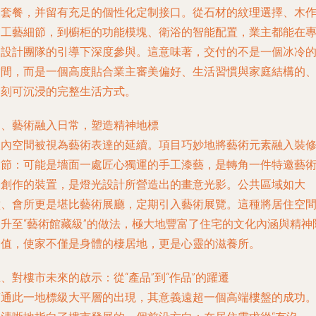
裝套餐，并留有充足的個性化定制接口。從石材的紋理選擇、木
的工藝細節，到櫥柜的功能模塊、衛浴的智能配置，業主都能在
業設計團隊的引導下深度參與。這意味著，交付的不是一個冰冷
空間，而是一個高度貼合業主審美偏好、生活習慣與家庭結構的
即刻可沉浸的完整生活方式。
四、藝術融入日常，塑造精神地標
室內空間被視為藝術表達的延續。項目巧妙地將藝術元素融入裝
細節：可能是墻面一處匠心獨運的手工漆藝，是轉角一件特邀藝
家創作的裝置，是燈光設計所營造出的畫意光影。公共區域如大
堂、會所更是堪比藝術展廳，定期引入藝術展覽。這種將居住空
提升至“藝術館藏級”的做法，極大地豐富了住宅的文化內涵與精神
加值，使家不僅是身體的棲居地，更是心靈的滋養所。
、對樓市未來的啟示：從“產品”到“作品”的躍遷
南通此一地標級大平層的出現，其意義遠超一個高端樓盤的成功