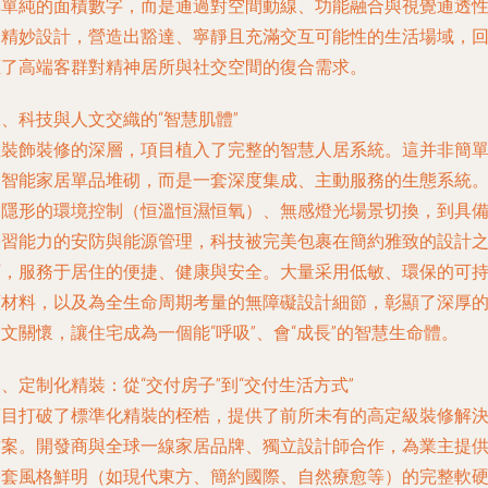
非單純的面積數字，而是通過對空間動線、功能融合與視覺通透
的精妙設計，營造出豁達、寧靜且充滿交互可能性的生活場域，
應了高端客群對精神居所與社交空間的復合需求。
、科技與人文交織的“智慧肌體”
在裝飾裝修的深層，項目植入了完整的智慧人居系統。這并非簡
的智能家居單品堆砌，而是一套深度集成、主動服務的生態系統
從隱形的環境控制（恒溫恒濕恒氧）、無感燈光場景切換，到具
學習能力的安防與能源管理，科技被完美包裹在簡約雅致的設計
下，服務于居住的便捷、健康與安全。大量采用低敏、環保的可
續材料，以及為全生命周期考量的無障礙設計細節，彰顯了深厚
文關懷，讓住宅成為一個能“呼吸”、會“成長”的智慧生命體。
、定制化精裝：從“交付房子”到“交付生活方式”
項目打破了標準化精裝的桎梏，提供了前所未有的高定級裝修解
方案。開發商與全球一線家居品牌、獨立設計師合作，為業主提
多套風格鮮明（如現代東方、簡約國際、自然療愈等）的完整軟