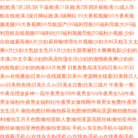
航|欧美1区2区3区干逼|欧美21区|欧美2区四区操|欧美3d成人导
航在线|欧美3级片网站|欧美3级网站
99大香蕉视频|99大香蕉视
频美腿|99大香蕉网|99导航国产|99福利导航|99福利导航大|99福
利导航在线视频|99福利社|99福利视频导航|99福利小视频
少妇
出轨做爰高潮A片|少妇厨房愉情理伦片视频|少妇大叫又粗又大太
爽A片|少妇大乳妓女毛片A片|少妇大荫蒂被巨大爽爽电影|少妇的
丰满2中文字幕|少妇的风流性荡生活|少妇的激惰夜夜爽|少妇的
内射电影|少妇的肉体AA片免费
日鲁夜鲁高清无码|日美AV片|日
美av在线播放|日美AV在线观看|日美AV资源网在线看|日美韩日人
av|日美韩色情|日美久久av|日美女日鲁|日美三级片
午夜鲁一鲁|
午夜伦理波多神一花|午夜男女88|午夜男女feli|午夜男女fuli|午夜
男女福利|午夜男女福利社|午夜男女激情网|午夜男女免费|午夜男
女生活片
偷拍色图日韩|偷拍探花色图|偷拍网站亚瑟|偷拍微拍福
利|偷拍五月天色图|偷拍亚欧人妻|偷拍亚瑟高跟丝袜|偷拍亚州色
图丝袜|偷拍亚洲色图|偷拍资源站
手机av东京热|手机AV福利在
线观看|手机AV在线东京热|手机AV在线热|手机av在线香蕉|手机