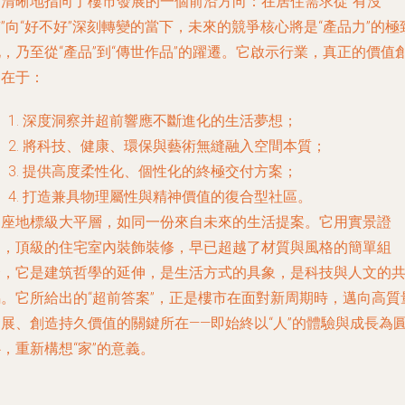
它清晰地指向了樓市發展的一個前沿方向：在居住需求從“有沒
”向“好不好”深刻轉變的當下，未來的競爭核心將是“產品力”的極
，乃至從“產品”到“傳世作品”的躍遷。它啟示行業，真正的價值
造在于：
深度洞察并超前響應不斷進化的生活夢想；
將科技、健康、環保與藝術無縫融入空間本質；
提供高度柔性化、個性化的終極交付方案；
打造兼具物理屬性與精神價值的復合型社區。
這座地標級大平層，如同一份來自未來的生活提案。它用實景證
明，頂級的住宅室內裝飾裝修，早已超越了材質與風格的簡單組
合，它是建筑哲學的延伸，是生活方式的具象，是科技與人文的
鳴。它所給出的“超前答案”，正是樓市在面對新周期時，邁向高質
發展、創造持久價值的關鍵所在——即始終以“人”的體驗與成長為
，重新構想“家”的意義。