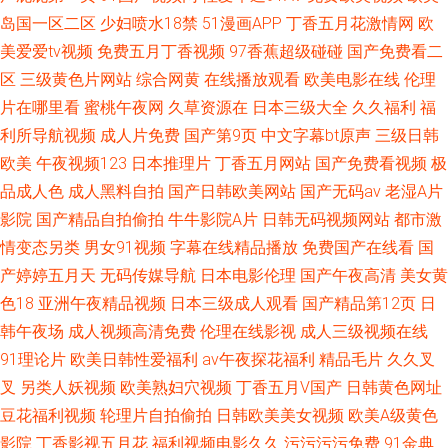
岛国一区二区
少妇喷水18禁
51漫画APP
丁香五月花激情网
欧
美爱爱tv视频
免费五月丁香视频
97香蕉超级碰碰
国产免费看二
区
三级黄色片网站
综合网黄
在线播放观看
欧美电影在线
伦理
片在哪里看
蜜桃午夜网
久草资源在
日本三级大全
久久福利
福
利所导航视频
成人片免费
国产第9页
中文字幕bt原声
三级日韩
欧美
午夜视频123
日本推理片
丁香五月网站
国产免费看视频
极
品成人色
成人黑料自拍
国产日韩欧美网站
国产无码av
老湿A片
影院
国产精品自拍偷拍
牛牛影院A片
日韩无码视频网站
都市激
情变态另类
男女91视频
字幕在线精品播放
免费国产在线看
国
产婷婷五月天
无码传媒导航
日本电影伦理
国产午夜高清
美女黄
色18
亚洲午夜精品视频
日本三级成人观看
国产精品第12页
日
韩午夜场
成人视频高清免费
伦理在线影视
成人三级视频在线
91理论片
欧美日韩性爱福利
av午夜探花福利
精品毛片
久久叉
叉
另类人妖视频
欧美熟妇穴视频
丁香五月V国产
日韩黄色网址
豆花福利视频
轮理片自拍偷拍
日韩欧美美女视频
欧美A级黄色
影院
丁香影视五月花
福利视频电影久久
污污污污免费
91金典