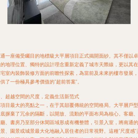
南通一座備受矚目的地標級大平層項目正式揭開面紗。其不僅以
越的地理位置、獨特的設計理念重新定義了城市天際線，更以其
住宅室內裝飾裝修方面的前瞻性探索，為當前及未來的樓市發展
供了一份極具參考價值的“超前答案”。
一、超越空間的尺度，定義生活新范式
該項目最大的亮點之一，在于其顛覆傳統的空間格局。大平層戶
徹底摒棄了冗余的隔斷，以開放、流動的平面布局為核心。客廳
餐廳、書房乃至部分休閑區域形成有機整體，引景入室，將南通
江景、園景或城景最大化地融入居住者的日常視野。這種“尺度感”