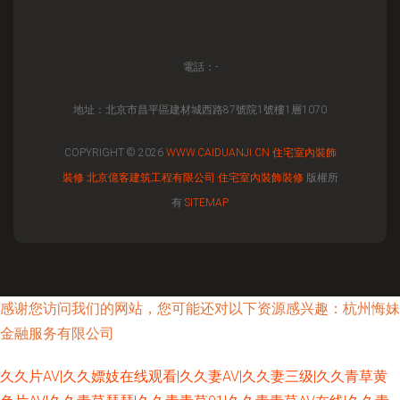
電話：-
地址：北京市昌平區建材城西路87號院1號樓1層1070
COPYRIGHT © 2026
WWW.CAIDUANJI.CN
住宅室內裝飾
裝修
北京億客建筑工程有限公司
住宅室內裝飾裝修
版權所
有
SITEMAP
感谢您访问我们的网站，您可能还对以下资源感兴趣：杭州悔妹
金融服务有限公司
久久片AV|久久嫖妓在线观看|久久妻AV|久久妻三级|久久青草黄